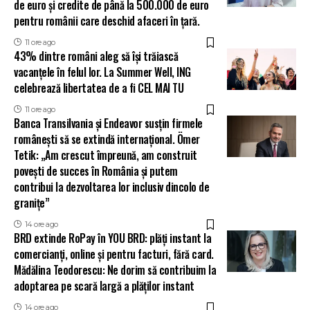
de euro și credite de până la 500.000 de euro
pentru românii care deschid afaceri în țară.
11 ore ago
43% dintre români aleg să își trăiască
vacanțele în felul lor. La Summer Well, ING
celebrează libertatea de a fi CEL MAI TU
11 ore ago
Banca Transilvania și Endeavor susțin firmele
românești să se extindă internațional. Ömer
Tetik: „Am crescut împreună, am construit
povești de succes în România și putem
contribui la dezvoltarea lor inclusiv dincolo de
granițe”
14 ore ago
BRD extinde RoPay în YOU BRD: plăți instant la
comercianți, online și pentru facturi, fără card.
Mădălina Teodorescu: Ne dorim să contribuim la
adoptarea pe scară largă a plăților instant
14 ore ago