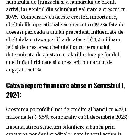
numarului de tranzactii si a numarului de clienti
activi, iar venitul din schimburi valutare a crescut cu
10,4%. Comparativ cu aceste cresteri importante,
cheltuielile operationale au crescut cu 19,2% fata de
aceeasi perioada a anului precedent, influentate de
cheltuiala cu taxa pe cifra de afaceri (11,2 milioane
lei) si de cresterea cheltuielilor cu personalul,
determinata de ajustarea salariilor fixe pe fondul
unei inflatii ridicate si a cresterii numarului de
angajati cu 11%.
Cateva repere financiare atinse in Semestrul I,
2024:
Cresterea portofoliul net de credite al bancii cu 429,3
milioane lei (+6.5% comparativ cu 31 decembrie 2023);
Imbunatatirea structurii bilantiere a bancii prin
cresterea ponderii creditelor nete in total active la