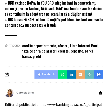
BRD extinde RoPay în YOU BRD: plăți instant la comercianți,
online și pentru facturi, fără card. Mădălina Teodorescu: Ne dorim
să contribuim la adoptarea pe scară largă a plăților instant
ING lansează SAFEbutton. Clienții își pot bloca instant accesul la
conturi dacă suspectează o fraudă
credite neperformante
,
afaceri
,
Libra Internet Bank
,
TAGGED:
taxa pe cifra de afaceri
,
credite
,
depozite
,
banci
,
banca
,
profit
Facebook
Gabriela Dinu
Editor al publicaţiei online www.bankingnews.ro. A participat