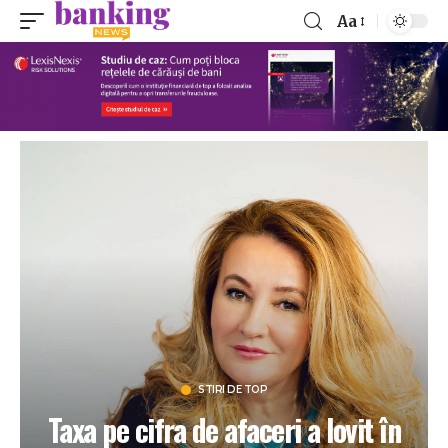
Aa
STIRI DE TOP
Taxa pe cifra de afaceri a lovit în