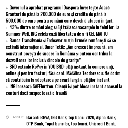
Guvernul a aprobat programul Diaspora Investește Acasă:
Granturi de până la 200.000 de euro și credite de până la
500.000 de euro pentru românii care deschid afaceri în țară.
43% dintre români aleg să își trăiască vacanțele în felul lor. La
Summer Well, ING celebrează libertatea de a fi CEL MAI TU
Banca Transilvania și Endeavor susțin firmele românești să se
extindă internațional. Ömer Tetik: „Am crescut împreună, am
construit povești de succes în România și putem contribui la
dezvoltarea lor inclusiv dincolo de granițe”
BRD extinde RoPay în YOU BRD: plăți instant la comercianți,
online și pentru facturi, fără card. Mădălina Teodorescu: Ne dorim
să contribuim la adoptarea pe scară largă a plăților instant
ING lansează SAFEbutton. Clienții își pot bloca instant accesul la
conturi dacă suspectează o fraudă
Garanti BBVA
,
ING Bank
,
top banci 2020
,
Alpha Bank
,
TAGGED:
OTP Bank
,
Topul bancilor
,
top banci
,
Unicredit Bank
,