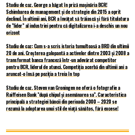
Studiu de caz. George a băgat în priză mașinăria BCR!
Schimbarea de management și de strategie din 2015 a oprit
declinul. În ultimii ani, BCR a învățat să trăiască și fără titulatura
de ”lider” al industriei pentru că digitalizarea i-a deschis un nou
orizont
Studiu de caz: Cum s-a scris istoria tumultoasă a BRD din ultimii
20 de ani. Creșterea galopantă a activelor dintre 2003 și 2008 a
transformat banca franceză într-un adevărat competitor
pentru BCR, liderul de atunci. Competiția acerbă din ultimii ani a
aruncat-o însă pe poziția a treia în top
Studiu de caz. Steven van Groningen ne oferă o fotografie a
Raiffeisen Bank ”după chipul și asemănarea sa”. Caracteristica
principală a strategiei băncii din perioada 2000 – 2020 se
rezumă la adoptarea unui stil de viață sănătos, fără excese!