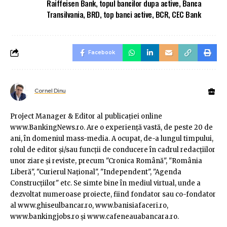
Raiffeisen Bank
,
topul bancilor dupa active
,
Banca
Transilvania
,
BRD
,
top banci active
,
BCR
,
CEC Bank
Facebook
Cornel Dinu
Project Manager & Editor al publicaţiei online
www.BankingNews.ro. Are o experienţă vastă, de peste 20 de
ani, în domeniul mass-media. A ocupat, de-a lungul timpului,
rolul de editor şi/sau funcţii de conducere în cadrul redacţiilor
unor ziare şi reviste, precum "Cronica Română", "România
Liberă", "Curierul Naţional", "Independent", "Agenda
Construcţiilor" etc. Se simte bine în mediul virtual, unde a
dezvoltat numeroase proiecte, fiind fondator sau co-fondator
al www.ghiseulbancar.ro, www.banisiafaceri.ro,
www.bankingjobs.ro şi www.cafeneauabancara.ro.