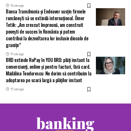
15 ore ago
Banca Transilvania și Endeavor susțin firmele
românești să se extindă internațional. Ömer
Tetik: „Am crescut împreună, am construit
povești de succes în România și putem
contribui la dezvoltarea lor inclusiv dincolo de
granițe”
17 ore ago
BRD extinde RoPay în YOU BRD: plăți instant la
comercianți, online și pentru facturi, fără card.
Mădălina Teodorescu: Ne dorim să contribuim la
adoptarea pe scară largă a plăților instant
17 ore ago