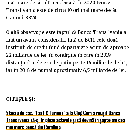
mai mare decât ultima clasată, în 2020 Banca
Transilvania este de circa 10 ori mai mare decât
Garanti BBVA.
O altă observație este faptul că Banca Transilvania a
luat un avans considerabil față de BCR, cele două
instituții de credit fiind departajate acum de aproape
22 miliarde de lei, în condițiile în care în 2019
distanța din ele era de puțin peste 16 miliarde de lei,
iar în 2018 de numai aproximativ 6,5 miliarde de lei.
CITEȘTE ȘI:
Studiu de caz. ”Fast & Furious” a la Cluj! Cum a reușit Banca
Transilvania să-și tripleze activele și să devină în șapte ani cea
mai mare bancă din România