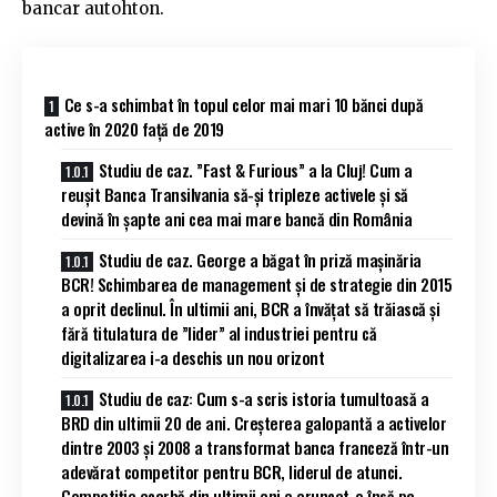
bancar autohton.
Ce s-a schimbat în topul celor mai mari 10 bănci după
active în 2020 față de 2019
Studiu de caz. ”Fast & Furious” a la Cluj! Cum a
reușit Banca Transilvania să-și tripleze activele și să
devină în șapte ani cea mai mare bancă din România
Studiu de caz. George a băgat în priză mașinăria
BCR! Schimbarea de management și de strategie din 2015
a oprit declinul. În ultimii ani, BCR a învățat să trăiască și
fără titulatura de ”lider” al industriei pentru că
digitalizarea i-a deschis un nou orizont
Studiu de caz: Cum s-a scris istoria tumultoasă a
BRD din ultimii 20 de ani. Creșterea galopantă a activelor
dintre 2003 și 2008 a transformat banca franceză într-un
adevărat competitor pentru BCR, liderul de atunci.
Competiția acerbă din ultimii ani a aruncat-o însă pe