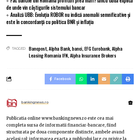
Fac băncile din România profituri prea mari? Iancu Guda explică
de unde vin câștigurile sistemului bancar
Analiză UBB: Evoluția ROBOR nu indică anomalii semnificative și
este în concordanță cu politica BNR și inflația
Bancpost
,
Alpha Bank
,
banci
,
EFG Eurobank
,
Alpha
TAGGED:
Leasing Romania IFN
,
Alpha Insurance Brokers
Facebook
bankingnews.ro
Publicatia online www.bankingnews.ro este cea mai
completa sursa de informatii financiar-bancare, fiind
structurata pe doua componente distincte, ambele avand
acelasi rol: informarea exacta a publicului larg cu privire la