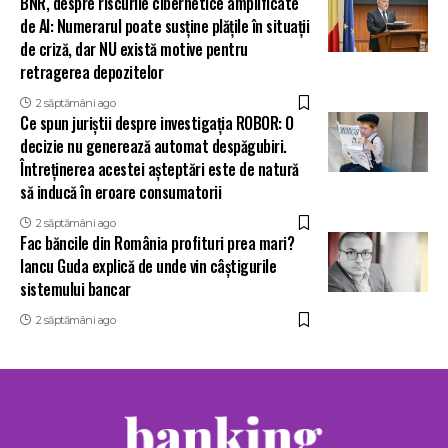
BNR, despre riscurile cibernetice amplificate
de AI: Numerarul poate susține plățile în situații
de criză, dar NU există motive pentru
retragerea depozitelor
2 săptămâni ago
Ce spun juriștii despre investigația ROBOR: O
decizie nu generează automat despăgubiri.
Întreținerea acestei așteptări este de natură
să inducă în eroare consumatorii
2 săptămâni ago
Fac băncile din România profituri prea mari?
Iancu Guda explică de unde vin câștigurile
sistemului bancar
2 săptămâni ago