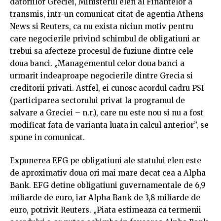
datoriilor Greciei, Ministerul elen al Finantelor a
transmis, intr-un comunicat citat de agentia Athens
News si Reuters, ca nu exista niciun motiv pentru
care negocierile privind schimbul de obligatiuni ar
trebui sa afecteze procesul de fuziune dintre cele
doua banci. „Managementul celor doua banci a
urmarit indeaproape negocierile dintre Grecia si
creditorii privati. Astfel, ei cunosc acordul cadru PSI
(participarea sectorului privat la programul de
salvare a Greciei – n.r.), care nu este nou si nu a fost
modificat fata de varianta luata in calcul anterior”, se
spune in comunicat.
Expunerea EFG pe obligatiuni ale statului elen este
de aproximativ doua ori mai mare decat cea a Alpha
Bank. EFG detine obligatiuni guvernamentale de 6,9
miliarde de euro, iar Alpha Bank de 3,8 miliarde de
euro, potrivit Reuters. „Piata estimeaza ca termenii