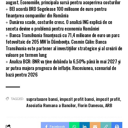
august. Economiile, principala sursă pentru acoperirea costurilor
BEI acordă BRD Sogelease 100 milioane de euro pentru
finanțarea companiilor din România
Dunărea scade, costurile cresc. O analiză ING explică de ce
seceta devine o problemă pentru economia României
Banca Transilvania finanțează cu 71,4 milioane de euro un parc
fotovoltaic de 205 MW în Dâmbovița. Cosmin Călin: Banca
Transilvania este partener al investițiilor strategice și al creării de
valoare pe termen lung
Analiza BCR: BNR va ține dobânda la 6,50% până în mai 2027 și
ar putea majora prognoza de inflație. Recesiunea, scenariul de
bază pentru 2026
suprataxare banci
,
impozit profit banci
,
impozit profit
,
TAGGED:
Asociatia Romana a Bancilor
,
Florin Danescu
,
ARB
Facebook