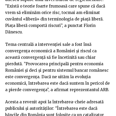
”Există o teorie foarte frumoasă care spune că dacă
vrem să eliminăm orice risc, tocmai am eliminat
cuvântul «liberă» din terminologia de piață liberă.
Piața liberă comportă riscuri”, a punctat Florin
Dănescu.
Tema centrală a intervenției sale a fost însă
convergența economică a României și riscul ca
această convergență să fie încetinită sau chiar
pierdută. ”Provocarea principală pentru economia
României și deci și pentru sistemul bancar românesc
este convergența. Dacă ne uităm la evoluția
economică, întrebarea este dacă suntem în pericol de
a pierde convergența”, a afirmat reprezentantul ARB.
Acesta a revenit apoi la întrebarea-cheie adresată
publicului și autorităților: ”Întrebarea este dacă
băncile din România sunt folosite ca un catalizator