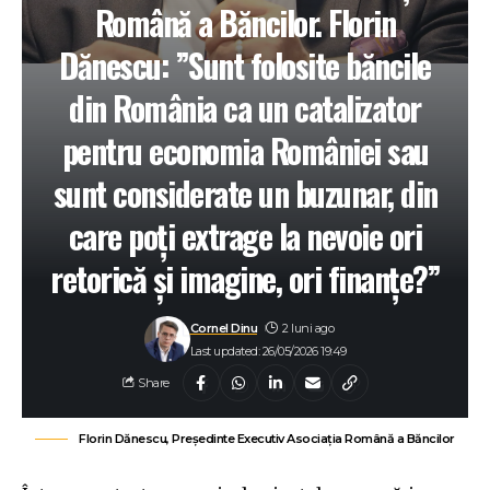
Română a Băncilor. Florin
Dănescu: ”Sunt folosite băncile
din România ca un catalizator
pentru economia României sau
sunt considerate un buzunar, din
care poți extrage la nevoie ori
retorică și imagine, ori finanțe?”
Cornel Dinu
2 luni ago
Last updated: 26/05/2026 19:49
Share
Florin Dănescu, Președinte Executiv Asociația Română a Băncilor