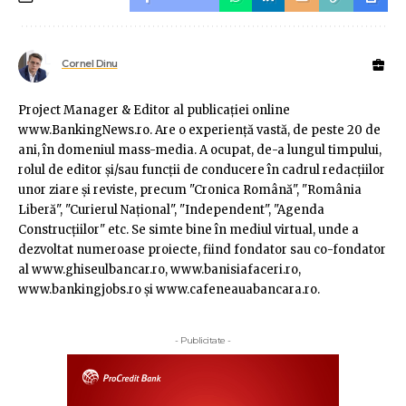
Cornel Dinu
Project Manager & Editor al publicaţiei online
www.BankingNews.ro. Are o experienţă vastă, de peste 20 de
ani, în domeniul mass-media. A ocupat, de-a lungul timpului,
rolul de editor şi/sau funcţii de conducere în cadrul redacţiilor
unor ziare şi reviste, precum "Cronica Română", "România
Liberă", "Curierul Naţional", "Independent", "Agenda
Construcţiilor" etc. Se simte bine în mediul virtual, unde a
dezvoltat numeroase proiecte, fiind fondator sau co-fondator
al www.ghiseulbancar.ro, www.banisiafaceri.ro,
www.bankingjobs.ro şi www.cafeneauabancara.ro.
- Publicitate -