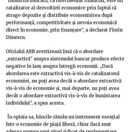
”Industria bancară, ca intermediar financiar, este un
catalizator al dezvoltării economice prin faptul că
atrage depozite și distribuie economisirea după
performanță, competitivitate și nevoia economică
direct în economie, prin finanțare”, a declarat Florin
Dănescu.
Oficialul ARB avertizează însă că o abordare
„extractivă” asupra sistemului bancar produce efecte
negative în lanț asupra întregii economii. „Dacă
abordarea este extractivă vis-à-vis de catalizatorul
economiei, nu poți avea decât o abordare extractivă
vis-à-vis de economie și, mai departe, nu poți avea
decât o abordare extractivă vis-à-vis de bunăstarea
individului”, a spus acesta.
În opinia sa, băncile rămân un instrument esențial
într-o economie de piață liberă, chiar dacă sunt
adesea supuse unui nivel ridicat de reglementare.