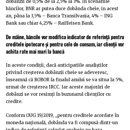
dobânzii de 0,5% de la 2,5% la 3%. În scenariile
băncilor, BNR ar putea duce dobânda cheie, in acest
an, pâna la 3,5% – Banca Transilvania, 4% – ING
Bank sau chiar 4,25% – Raiffeisen Bank.
De mâine, băncile vor modifica indicator de referinţă pentru
creditele ipotecare şi pentru cele de consum, iar clienții vor
achita rate mai mari la bancă
In aceste condiții, dacă anticipatiile analiștilor
privind creșterea dobânzii cheie se adeveresc,
înseamnă că ROBOR la finalul anului se va situa la 5%,
urmat de creșterea IRCC. Iar aceste majorări de
dobânzi se vor resimți în buzunarul clienților cu
credite.
Conform OUG 19/2019, „pentru creditele acordate în
moneda naţională, dobânda va fi compusă dintr-un
indice de referinţă calculat exclusiv pe baza