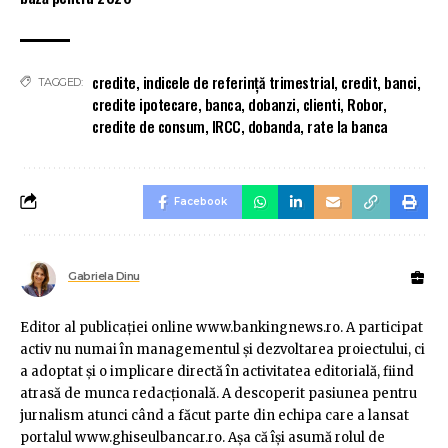
credite
,
indicele de referință trimestrial
,
credit
,
banci
,
TAGGED:
credite ipotecare
,
banca
,
dobanzi
,
clienti
,
Robor
,
credite de consum
,
IRCC
,
dobanda
,
rate la banca
Facebook
Gabriela Dinu
Editor al publicaţiei online www.bankingnews.ro. A participat
activ nu numai în managementul şi dezvoltarea proiectului, ci
a adoptat şi o implicare directă în activitatea editorială, fiind
atrasă de munca redacţională. A descoperit pasiunea pentru
jurnalism atunci când a făcut parte din echipa care a lansat
portalul www.ghiseulbancar.ro. Așa că îşi asumă rolul de