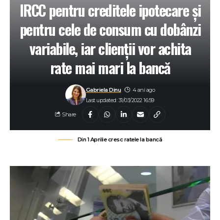
IRCC pentru creditele ipotecare şi
pentru cele de consum cu dobânzi
variabile, iar clienții vor achita
rate mai mari la bancă
Gabriela Dinu
4 ani ago
Last updated: 31/03/2022 16:59
Share
Din 1 Aprilie cresc ratele la bancă