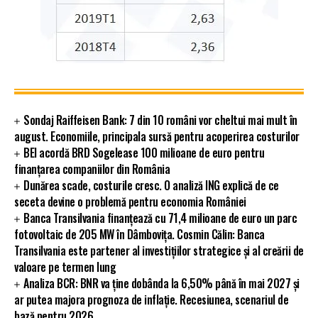
Sondaj Raiffeisen Bank: 7 din 10 români vor cheltui mai mult în
august. Economiile, principala sursă pentru acoperirea costurilor
BEI acordă BRD Sogelease 100 milioane de euro pentru
finanțarea companiilor din România
Dunărea scade, costurile cresc. O analiză ING explică de ce
seceta devine o problemă pentru economia României
Banca Transilvania finanțează cu 71,4 milioane de euro un parc
fotovoltaic de 205 MW în Dâmbovița. Cosmin Călin: Banca
Transilvania este partener al investițiilor strategice și al creării de
valoare pe termen lung
Analiza BCR: BNR va ține dobânda la 6,50% până în mai 2027 și
ar putea majora prognoza de inflație. Recesiunea, scenariul de
bază pentru 2026