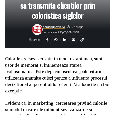
sa transmita clientilor prin
coloristica siglelor
bankingnews.ro
12 ani ago
Last updated: 20/05/2014 10:39
Share
Culorile creeaza senzatii in mod instantaneu, sunt
usor de memorat si influenteaza starea
psihosomatica. Este deja cunoscut ca „publicitarii”
utilizeaza anumite culori pentru a influenta procesul
decizitional al potentialilor clienti. Nici bancile nu fac
exceptie.
Evident ca, in marketing, cercetarea privind culorile
si modul in care ele influenteaza vanzarile si