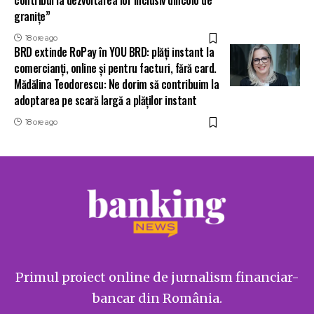
contribui la dezvoltarea lor inclusiv dincolo de
granițe”
18 ore ago
BRD extinde RoPay în YOU BRD: plăți instant la
comercianți, online și pentru facturi, fără card.
Mădălina Teodorescu: Ne dorim să contribuim la
adoptarea pe scară largă a plăților instant
18 ore ago
Primul proiect online de jurnalism financiar-
bancar din România.