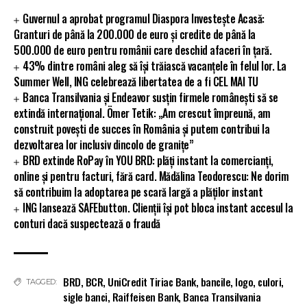
Guvernul a aprobat programul Diaspora Investește Acasă:
Granturi de până la 200.000 de euro și credite de până la
500.000 de euro pentru românii care deschid afaceri în țară.
43% dintre români aleg să își trăiască vacanțele în felul lor. La
Summer Well, ING celebrează libertatea de a fi CEL MAI TU
Banca Transilvania și Endeavor susțin firmele românești să se
extindă internațional. Ömer Tetik: „Am crescut împreună, am
construit povești de succes în România și putem contribui la
dezvoltarea lor inclusiv dincolo de granițe”
BRD extinde RoPay în YOU BRD: plăți instant la comercianți,
online și pentru facturi, fără card. Mădălina Teodorescu: Ne dorim
să contribuim la adoptarea pe scară largă a plăților instant
ING lansează SAFEbutton. Clienții își pot bloca instant accesul la
conturi dacă suspectează o fraudă
BRD
,
BCR
,
UniCredit Tiriac Bank
,
bancile
,
logo
,
culori
,
TAGGED:
sigle banci
,
Raiffeisen Bank
,
Banca Transilvania