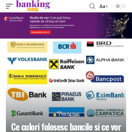
Aa
STIRI DE TOP
Ce culori folosesc bancile si ce vor