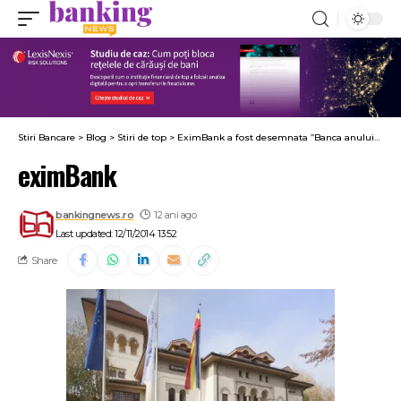
Stiri Bancare
>
Blog
>
Stiri de top
>
EximBank a fost desemnata ”Banca anului” in cadrul Galei “Financial Leaders’ Hall of Fame 2014”
eximBank
bankingnews.ro
12 ani ago
Last updated: 12/11/2014 13:52
Share