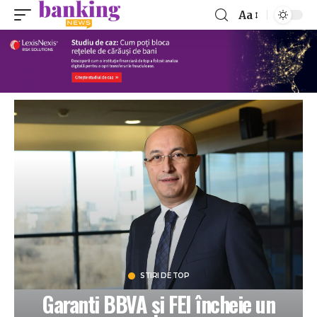
Aa
STIRI DE TOP
Garanti BBVA și FEI încheie un