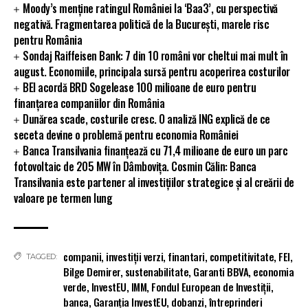
Moody’s menține ratingul României la ‘Baa3’, cu perspectivă
negativă. Fragmentarea politică de la București, marele risc
pentru România
Sondaj Raiffeisen Bank: 7 din 10 români vor cheltui mai mult în
august. Economiile, principala sursă pentru acoperirea costurilor
BEI acordă BRD Sogelease 100 milioane de euro pentru
finanțarea companiilor din România
Dunărea scade, costurile cresc. O analiză ING explică de ce
seceta devine o problemă pentru economia României
Banca Transilvania finanțează cu 71,4 milioane de euro un parc
fotovoltaic de 205 MW în Dâmbovița. Cosmin Călin: Banca
Transilvania este partener al investițiilor strategice și al creării de
valoare pe termen lung
companii
,
investiții verzi
,
finantari
,
competitivitate
,
FEI
,
TAGGED:
Bilge Demirer
,
sustenabilitate
,
Garanti BBVA
,
economia
verde
,
InvestEU
,
IMM
,
Fondul European de Investiții
,
banca
,
Garanția InvestEU
,
dobanzi
,
întreprinderi