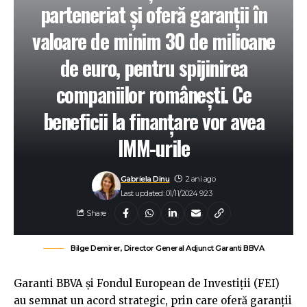
parteneriat și oferă garanții în
valoare de minim 30 de milioane
de euro, pentru spijinirea
companiilor românești. Ce
beneficii la finanțare vor avea
IMM-urile
Gabriela Dinu
2 ani ago
Last updated: 01/11/2024 9:23
Share
Bilge Demirer, Director General Adjunct Garanti BBVA
Garanti BBVA și Fondul European de Investiții (FEI)
au semnat un acord strategic, prin care oferă garanții