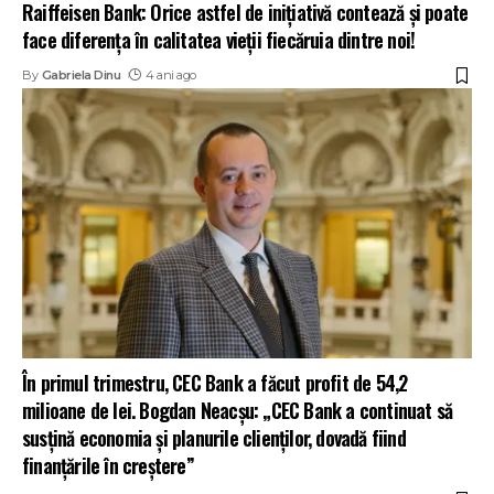
Raiffeisen Bank: Orice astfel de inițiativă contează și poate
face diferența în calitatea vieții fiecăruia dintre noi!
By
Gabriela Dinu
4 ani ago
În primul trimestru, CEC Bank a făcut profit de 54,2
milioane de lei. Bogdan Neacșu: „CEC Bank a continuat să
susțină economia și planurile clienților, dovadă fiind
finanțările în creștere”