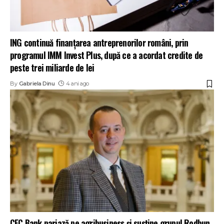
ING continuă finanțarea antreprenorilor români, prin
programul IMM Invest Plus, după ce a acordat credite de
peste trei miliarde de lei
By
Gabriela Dinu
4 ani ago
CEC Bank pariază pe agribusiness și susține grupul Rodbun