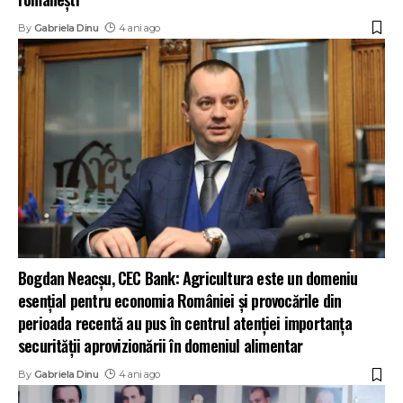
By
Gabriela Dinu
4 ani ago
Bogdan Neacșu, CEC Bank: Agricultura este un domeniu
esențial pentru economia României și provocările din
perioada recentă au pus în centrul atenției importanța
securității aprovizionării în domeniul alimentar
By
Gabriela Dinu
4 ani ago