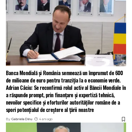
Banca Mondială şi România semnează un împrumut de 600
de milioane de euro pentru tranziţia la o economie verde.
Adrian Câciu: Se reconfirmă rolul activ al Băncii Mondiale în
a răspunde prompt, prin finanţare şi expertiză tehnică,
nevoilor specifice şi eforturilor autorităţilor române de a
spori potenţialul de creştere al ţării noastre
By
Gabriela Dinu
4 ani ago