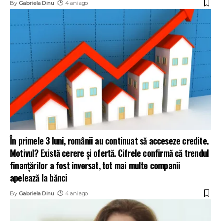
By
Gabriela Dinu
4 ani ago
În primele 3 luni, românii au continuat să acceseze credite.
Motivul? Există cerere și ofertă. Cifrele confirmă că trendul
finanțărilor a fost inversat, tot mai multe companii
apelează la bănci
By
Gabriela Dinu
4 ani ago