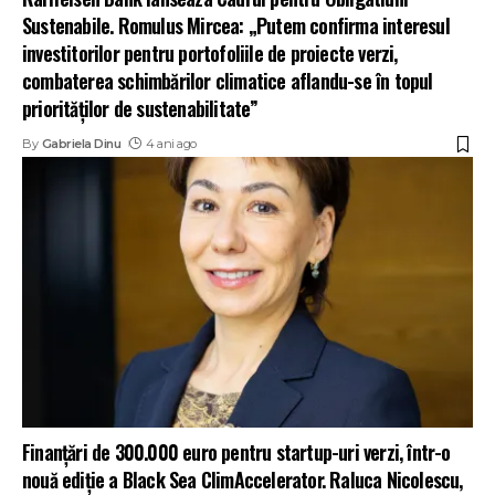
Sustenabile. Romulus Mircea: „Putem confirma interesul
investitorilor pentru portofoliile de proiecte verzi,
combaterea schimbărilor climatice aflandu-se în topul
priorităților de sustenabilitate”
By
Gabriela Dinu
4 ani ago
Finanțări de 300.000 euro pentru startup-uri verzi, într-o
nouă ediție a Black Sea ClimAccelerator. Raluca Nicolescu,