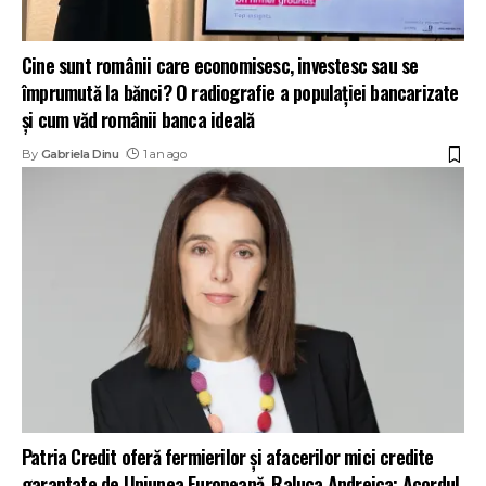
Cine sunt românii care economisesc, investesc sau se
împrumută la bănci? O radiografie a populației bancarizate
și cum văd românii banca ideală
By
Gabriela Dinu
1 an ago
Patria Credit oferă fermierilor și afacerilor mici credite
garantate de Uniunea Europeană. Raluca Andreica: Acordul