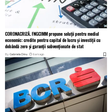
CORONACRIZĂ. FNGCIMM propune soluții pentru mediul
economic: credite pentru capital de lucru și investiții cu
dobândă zero și garanții subvenționate de stat
By
Gabriela Dinu
6 ani ago