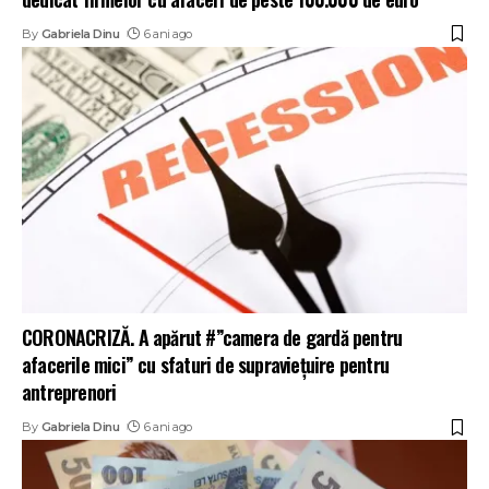
By
Gabriela Dinu
6 ani ago
CORONACRIZĂ. A apărut #”camera de gardă pentru
afacerile mici” cu sfaturi de supraviețuire pentru
antreprenori
By
Gabriela Dinu
6 ani ago