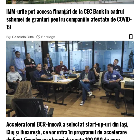
IMM-urile pot accesa finanțări de la CEC Bank în cadrul
schemei de granturi pentru companiile afectate de COVID-
19
By
Gabriela Dinu
6 ani ago
Acceleratorul BCR-InnovX a selectat start-up-uri din Iași,
Cluj și București, ce vor intra în programul de accelerare
dedicat firmelor cu afaceri de peste 100.000 de euro