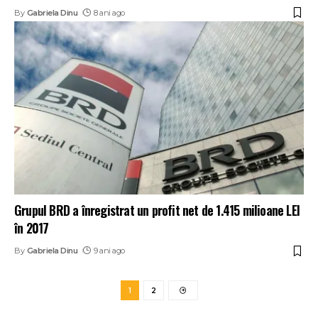
By
Gabriela Dinu
8 ani ago
Grupul BRD a înregistrat un profit net de 1.415 milioane LEI
în 2017
By
Gabriela Dinu
9 ani ago
1
2