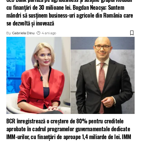
cu finanțări de 30 milioane lei. Bogdan Neacșu: Suntem
mândri să susținem business-uri agricole din România care
se dezvoltă și inovează
By
Gabriela Dinu
4 ani ago
BCR înregistrează o creștere de 80% pentru creditele
aprobate în cadrul programelor guvernamentale dedicate
IMM-urilor, cu finanțări de aproape 1,4 miliarde de lei. IMM