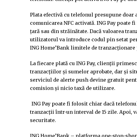
Plata efectivă cu telefonul presupune doar a
comunicarea NFC activată. ING Pay poate fi 
țară sau din străinătate. Dacă valoarea tra
utilizatorul va introduce codul pin setat pen
ING Home’Bank limitele de tranzacționare p
La fiecare plată cu ING Pay, clienții primesc
tranzacțiilor și sumelor aprobate, dar și sit
serviciul de alerte push devine gratuit pent
comision și nicio taxă de utilizare.
ING Pay poate fi folosit chiar dacă telefon
tranzacții într-un interval de 15 zile. Apoi, 
securitate.
ING Home’Bank – platforma one-stop-shop 