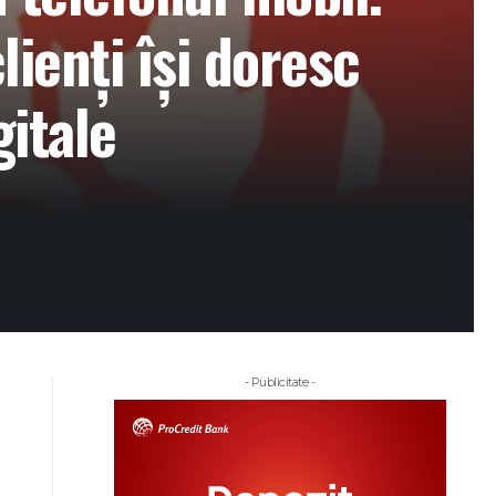
ienți își doresc
gitale
- Publicitate -