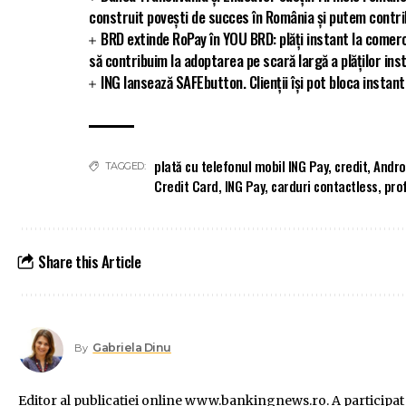
construit povești de succes în România și putem contribu
BRD extinde RoPay în YOU BRD: plăți instant la comerc
să contribuim la adoptarea pe scară largă a plăților ins
ING lansează SAFEbutton. Clienții își pot bloca insta
plată cu telefonul mobil ING Pay
,
credit
,
Andro
TAGGED:
Credit Card
,
ING Pay
,
carduri contactless
,
prof
Share this Article
Gabriela Dinu
By
Editor al publicaţiei online www.bankingnews.ro. A participat