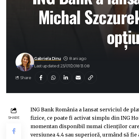
Michal Szczurek
opțiu
Gabriela Dinu
8 ani ago
Last updated: 23/07/2018 13:08
Share
ING Bank România a lansat serviciul de pla
fizice, ce poate fi activat simplu din ING H
SHARE
momentan disponibil numai clienților care 
versiunea 4.4 sau superioră, urmând să fie a