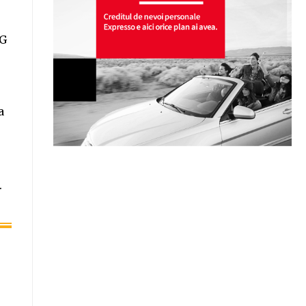
NG
a
.
0