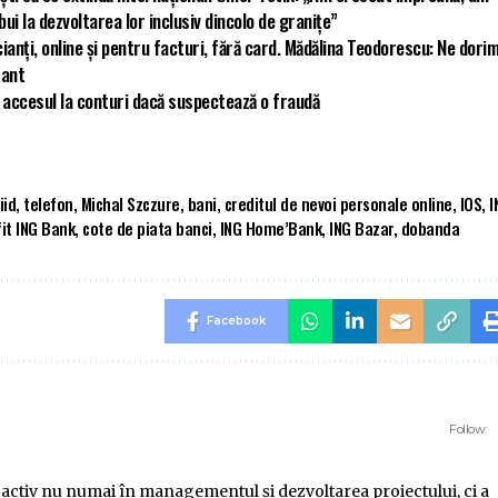
i la dezvoltarea lor inclusiv dincolo de granițe”
ianți, online și pentru facturi, fără card. Mădălina Teodorescu: Ne dori
tant
nt accesul la conturi dacă suspectează o fraudă
iid
,
telefon
,
Michal Szczure
,
bani
,
creditul de nevoi personale online
,
IOS
,
I
it ING Bank
,
cote de piata banci
,
ING Home’Bank
,
ING Bazar
,
dobanda
Facebook
Follow:
 activ nu numai în managementul şi dezvoltarea proiectului, ci a