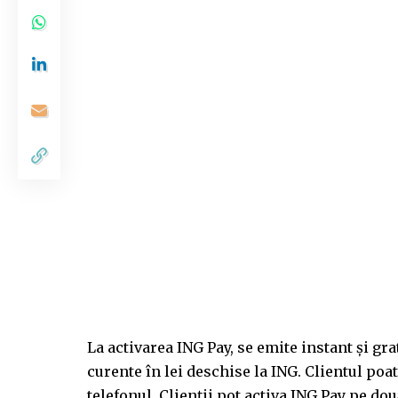
La activarea ING Pay, se emite instant și gra
curente în lei deschise la ING. Clientul poa
telefonul. Clienții pot activa ING Pay pe do