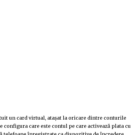
tuit un card virtual, atașat la oricare dintre conturile
te configura care este contul pe care activează plata cu
uă telefoane înregistrate ca dispozitive de încredere.