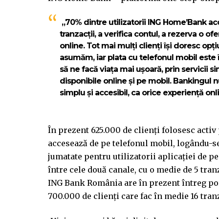
„70% dintre utilizatorii ING Home’Bank ac
tranzacții, a verifica contul, a rezerva o o
online. Tot mai mulți clienți își doresc op
asumăm, iar plata cu telefonul mobil este î
să ne facă viața mai ușoară, prin servicii s
disponibile online și pe mobil. Bankingul nu
simplu și accesibil, ca orice experiență o
În prezent 625.000 de clienți folosesc act
accesează de pe telefonul mobil, logându-se 
jumatate pentru utilizatorii aplicației de p
între cele două canale, cu o medie de 5 tranz
ING Bank România are în prezent întreg port
700.000 de clienți care fac în medie 16 tran