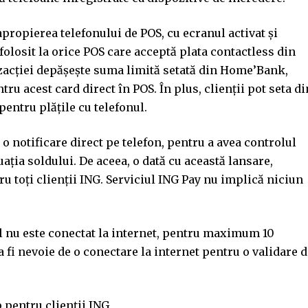
propierea telefonului de POS, cu ecranul activat și
folosit la orice POS care acceptă plata contactless din
nzacției depășește suma limită setată din Home’Bank,
tru acest card direct în POS. În plus, clienții pot seta di
entru plățile cu telefonul.
 o notificare direct pe telefon, pentru a avea controlul
uația soldului. De aceea, o dată cu această lansare,
ru toți clienții ING. Serviciul ING Pay nu implică niciun
ul nu este conectat la internet, pentru maximum 10
va fi nevoie de o conectare la internet pentru o validare 
pentru clienții ING