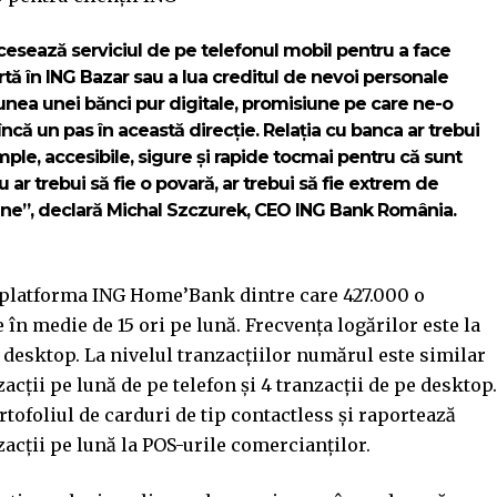
cesează serviciul de pe telefonul mobil pentru a face
fertă în ING Bazar sau a lua creditul de nevoi personale
țiunea unei bănci pur digitale, promisiune pe care ne-o
ncă un pas în această direcție. Relația cu banca ar trebui
imple, accesibile, sigure și rapide tocmai pentru că sunt
 ar trebui să fie o povară, ar trebui să fie extrem de
nline”, declară Michal Szczurek, CEO ING Bank România.
iv platforma ING Home’Bank dintre care 427.000 o
în medie de 15 ori pe lună. Frecvența logărilor este la
e desktop. La nivelul tranzacțiilor numărul este similar
acții pe lună de pe telefon și 4 tranzacții de pe desktop.
ofoliul de carduri de tip contactless și raportează
zacții pe lună la POS-urile comercianților.