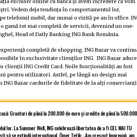
lația exclusiv online cu banca și avem încredere că vom
noștri. Vedem deja tendința în comportamentul lor,
e telefonul mobil, dar numai o vizită pe an în office. I
o gamă tot mai completă de servicii, devenind un one-
Anghel, Head of Daily Banking ING Bank România.
 experiență completă de shopping. ING Bazar va continu
ponibile în exclusivitate clienților ING. ING Bazar aduce
 clienții ING Credit Card. Noile funcționalități au fost
ni pentru utilizatori. Astfel, pe lângă un design mai
în ING Bazar cardurile de fidelitate de la alți comercianți
asă: Granturi de până la 200.000 de euro și credite de până la 500.00
elul lor. La Summer Well, ING celebrează libertatea de a fi CEL MAI TU
ști să se extindă internațional. Ömer Tetik: „Am crescut împreună, am