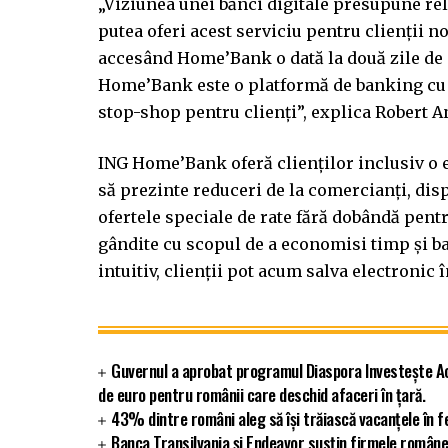
„Viziunea unei bănci digitale presupune re
putea oferi acest serviciu pentru clienții 
accesând Home’Bank o dată la două zile de p
Home’Bank este o platformă de banking cu 
stop-shop pentru clienți”, explica Robert 
ING Home’Bank oferă clienților inclusiv o
să prezinte reduceri de la comercianți, dis
ofertele speciale de rate fără dobândă pentru
gândite cu scopul de a economisi timp și ba
intuitiv, clienții pot acum salva electronic 
Guvernul a aprobat programul Diaspora Investește Ac
de euro pentru românii care deschid afaceri în țară.
43% dintre români aleg să își trăiască vacanțele în f
Banca Transilvania și Endeavor susțin firmele române