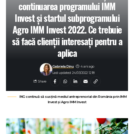
continuarea programului IMM
Invest și startul subprogramului
Agro IMM Invest 2022. Ce trebuie
să facă clienții interesați pentru a
aplica
Gabriela Dinu
4 ani ago
Last updated: 24/03/2022 12:18
Share
ING continuă să susțină mediul antreprenorial din România prin IMM
Invest și Agro IMM Invest