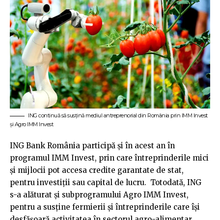
ING continuă să susțină mediul antreprenorial din România prin IMM Invest
și Agro IMM Invest
ING Bank România participă și în acest an în
programul IMM Invest, prin care întreprinderile mici
și mijlocii pot accesa credite garantate de stat,
pentru investiții sau capital de lucru. Totodată, ING
s-a alăturat și subprogramului Agro IMM Invest,
pentru a susține fermierii și întreprinderile care își
desfășoară activitatea în sectorul agro-alimentar.