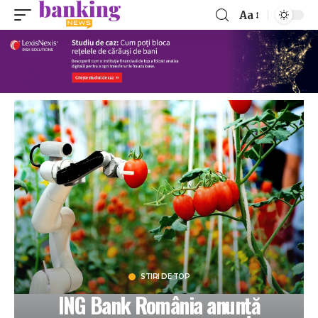
Aa
STIRI DE TOP
ING Bank România anunță