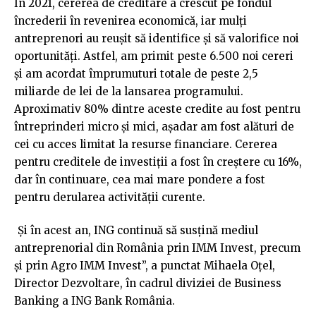
În 2021, cererea de creditare a crescut pe fondul
încrederii în revenirea economică, iar mulți
antreprenori au reușit să identifice și să valorifice noi
oportunități. Astfel, am primit peste 6.500 noi cereri
și am acordat împrumuturi totale de peste 2,5
miliarde de lei de la lansarea programului.
Aproximativ 80% dintre aceste credite au fost pentru
întreprinderi micro și mici, așadar am fost alături de
cei cu acces limitat la resurse financiare. Cererea
pentru creditele de investiții a fost în creștere cu 16%,
dar în continuare, cea mai mare pondere a fost
pentru derularea activității curente.
Și în acest an, ING continuă să susțină mediul
antreprenorial din România prin IMM Invest, precum
și prin Agro IMM Invest”, a punctat Mihaela Oțel,
Director Dezvoltare, în cadrul diviziei de Business
Banking a ING Bank România.