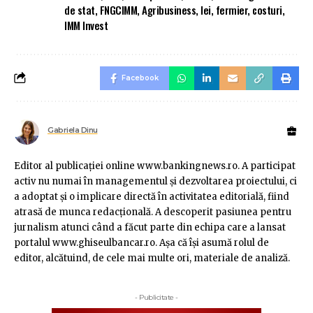
de stat
,
FNGCIMM
,
Agribusiness
,
lei
,
fermier
,
costuri
,
IMM Invest
Facebook
Gabriela Dinu
Editor al publicaţiei online www.bankingnews.ro. A participat
activ nu numai în managementul şi dezvoltarea proiectului, ci
a adoptat şi o implicare directă în activitatea editorială, fiind
atrasă de munca redacţională. A descoperit pasiunea pentru
jurnalism atunci când a făcut parte din echipa care a lansat
portalul www.ghiseulbancar.ro. Așa că îşi asumă rolul de
editor, alcătuind, de cele mai multe ori, materiale de analiză.
- Publicitate -