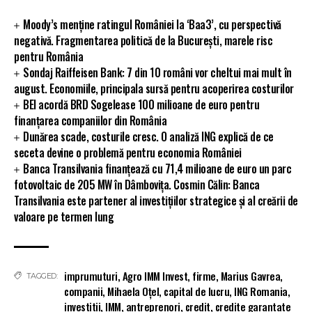
Moody’s menține ratingul României la ‘Baa3’, cu perspectivă
negativă. Fragmentarea politică de la București, marele risc
pentru România
Sondaj Raiffeisen Bank: 7 din 10 români vor cheltui mai mult în
august. Economiile, principala sursă pentru acoperirea costurilor
BEI acordă BRD Sogelease 100 milioane de euro pentru
finanțarea companiilor din România
Dunărea scade, costurile cresc. O analiză ING explică de ce
seceta devine o problemă pentru economia României
Banca Transilvania finanțează cu 71,4 milioane de euro un parc
fotovoltaic de 205 MW în Dâmbovița. Cosmin Călin: Banca
Transilvania este partener al investițiilor strategice și al creării de
valoare pe termen lung
imprumuturi
,
Agro IMM Invest
,
firme
,
Marius Gavrea
,
TAGGED:
companii
,
Mihaela Oțel
,
capital de lucru
,
ING Romania
,
investitii
,
IMM
,
antreprenori
,
credit
,
credite garantate