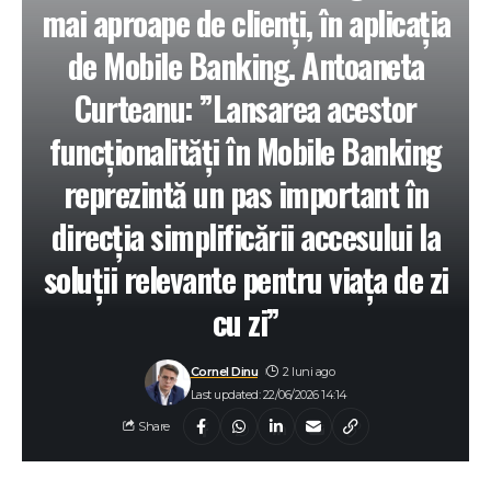
mai aproape de clienți, în aplicația
de Mobile Banking. Antoaneta
Curteanu: ”Lansarea acestor
funcționalități în Mobile Banking
reprezintă un pas important în
direcția simplificării accesului la
soluții relevante pentru viața de zi
cu zi”
Cornel Dinu
2 luni ago
Last updated: 22/06/2026 14:14
Share