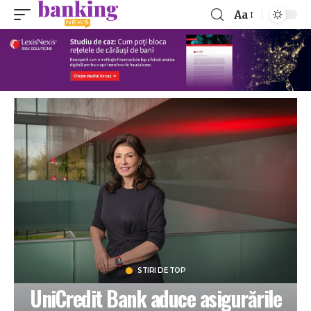
Aa
STIRI DE TOP
UniCredit Bank aduce asigurările