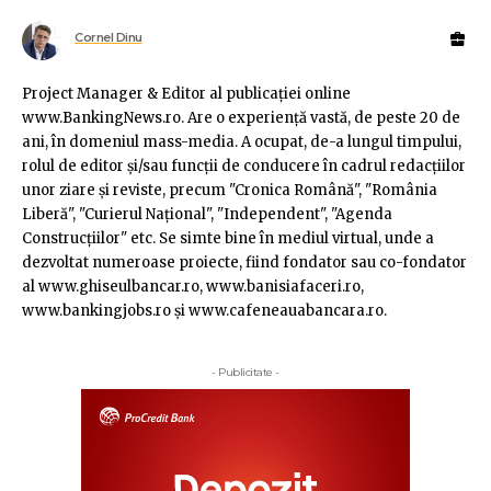
Cornel Dinu
Project Manager & Editor al publicaţiei online
www.BankingNews.ro. Are o experienţă vastă, de peste 20 de
ani, în domeniul mass-media. A ocupat, de-a lungul timpului,
rolul de editor şi/sau funcţii de conducere în cadrul redacţiilor
unor ziare şi reviste, precum "Cronica Română", "România
Liberă", "Curierul Naţional", "Independent", "Agenda
Construcţiilor" etc. Se simte bine în mediul virtual, unde a
dezvoltat numeroase proiecte, fiind fondator sau co-fondator
al www.ghiseulbancar.ro, www.banisiafaceri.ro,
www.bankingjobs.ro şi www.cafeneauabancara.ro.
- Publicitate -