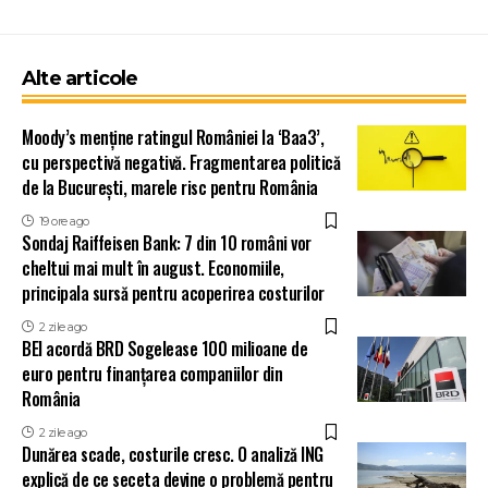
Alte articole
Moody’s menține ratingul României la ‘Baa3’,
cu perspectivă negativă. Fragmentarea politică
de la București, marele risc pentru România
19 ore ago
Sondaj Raiffeisen Bank: 7 din 10 români vor
cheltui mai mult în august. Economiile,
principala sursă pentru acoperirea costurilor
2 zile ago
BEI acordă BRD Sogelease 100 milioane de
euro pentru finanțarea companiilor din
România
2 zile ago
Dunărea scade, costurile cresc. O analiză ING
explică de ce seceta devine o problemă pentru