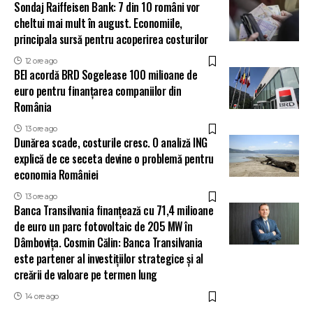
Sondaj Raiffeisen Bank: 7 din 10 români vor
cheltui mai mult în august. Economiile,
principala sursă pentru acoperirea costurilor
12 ore ago
BEI acordă BRD Sogelease 100 milioane de
euro pentru finanțarea companiilor din
România
13 ore ago
Dunărea scade, costurile cresc. O analiză ING
explică de ce seceta devine o problemă pentru
economia României
13 ore ago
Banca Transilvania finanțează cu 71,4 milioane
de euro un parc fotovoltaic de 205 MW în
Dâmbovița. Cosmin Călin: Banca Transilvania
este partener al investițiilor strategice și al
creării de valoare pe termen lung
14 ore ago