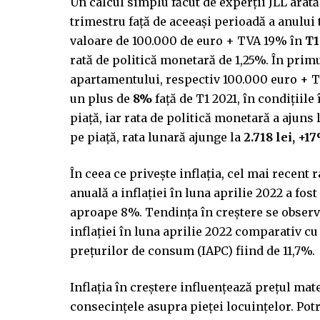
Un calcul simplu făcut de experții JLL arat
trimestru față de aceeași perioadă a anului 
valoare de 100.000 de euro + TVA 19% în
T1
rată de politică monetară de 1,25%. În prim
apartamentului, respectiv 100.000 euro + TV
un plus de
8%
față de T1 2021, în condițiil
piață, iar rata de politică monetară a ajuns
pe piață, rata lunară ajunge la
2.718 lei, +1
În ceea ce privește inflația, cel mai recent r
anuală a inflației în luna aprilie 2022 a fos
aproape 8%. Tendința în creștere se observă
inflaţiei în luna aprilie 2022 comparativ cu
prețurilor de consum (IAPC) fiind de 11,7%.
Inflația în creștere influențează prețul mate
consecințele asupra pieței locuințelor. Potri