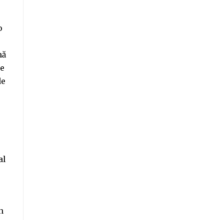
o
nă
pe
de
al
n