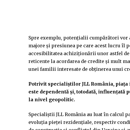
Spre exemplu, potențialii cumpărători vor a
majore și presiunea pe care acest lucru îl p
accesibilitatea achiziționării unor astfel de
reticente la acordarea de credite și mult ma
unei familii interesate de obținerea unui cre
Potrivit specialiștilor JLL România, piața
este dependentă și, totodată, influențată 
la nivel geopolitic.
Specialiștii JLL România au luat în calcul p
evoluția pieței rezidențiale, respectiv condi
de construcție și conflictul din Ucraina și au