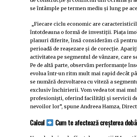
se întâmple pe termen mediu și lung pe ace
„Fiecare ciclu economic are caracteristicile
întotdeauna o formă de investiții. Piața imo
planuri diferite, însă considerăm că pentru
perioadă de reașezare și de corecție. Apariț
activitatea pe segmentul de vânzare, care s
Pe de altă parte, observăm performanțe înse
evolua într-un ritm mult mai rapid decât pâ
se numără dezvoltarea cu viteză a segmentu
exclusiv închirierii. Vom vedea tot mai mult
profesioniști, oferind facilități și servicii
nevoilor lor”, spune Andreea Hamza, Direct
Calcul
Cum te afectează creșterea dobân