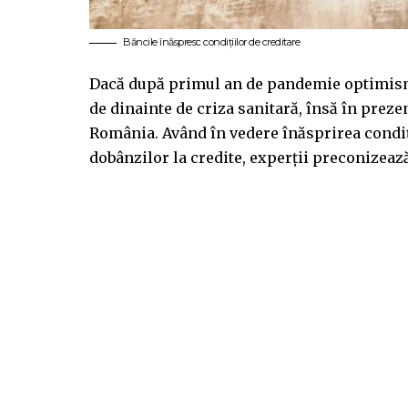
Băncile înăspresc condițiilor de creditare
Dacă după primul an de pandemie optimismul
de dinainte de criza sanitară, însă în preze
România. Având în vedere înăsprirea condiți
dobânzilor la credite, experții preconizea