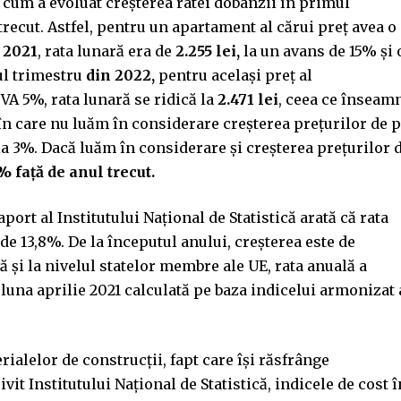
ă cum a evoluat creșterea ratei dobânzii în primul
trecut. Astfel, pentru un apartament al cărui preț avea o
 2021
, rata lunară era de
2.255 lei,
la un avans de 15% și 
ul trimestru
din 2022,
pentru același preț al
A 5%, rata lunară se ridică la
2.471 lei
, ceea ce înseam
e în care nu luăm în considerare creșterea prețurilor de 
 la 3%. Dacă luăm în considerare și creșterea prețurilor 
7% față de anul trecut.
aport al Institutului Național de Statistică arată că rata
t de 13,8%. De la începutul anului, creșterea este de
 și la nivelul statelor membre ale UE, rata anuală a
 luna aprilie 2021 calculată pe baza indicelui armonizat 
rialelor de construcții, fapt care își răsfrânge
vit Institutului Național de Statistică, indicele de cost î