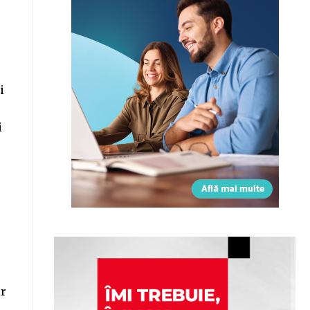
i
i
i
or