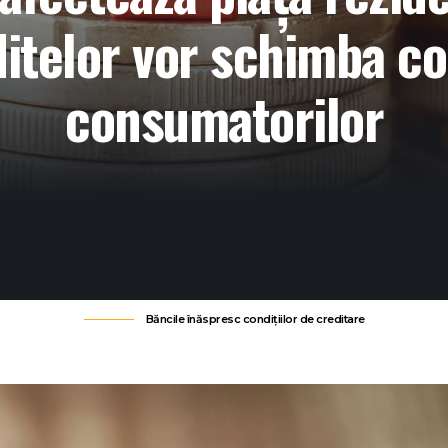
ditelor vor schimba 
consumatorilor
Băncile înăspresc condițiilor de creditare