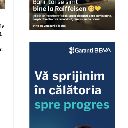
le
LL
r.