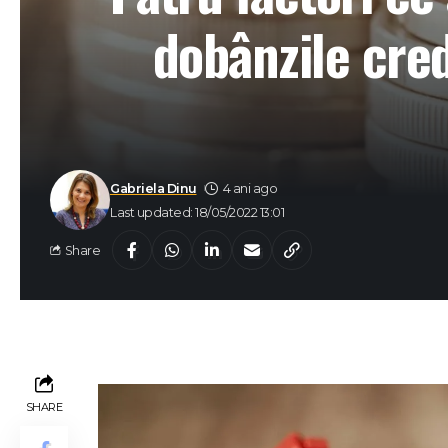
dobânzile cre
Gabriela Dinu
4 ani ago
Last updated: 18/05/2022 13:01
Share
SHARE