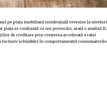
 pe piața imobiliară rezidențială revenise la niveluri
nt piața se confruntă cu noi provocări, arată o analiză J
ilor de creditare prin creșterea accelerată a ratei
ză inclusiv schimbări în comportamentul consumatorilo