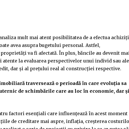
naliza mult mai atent posibilitatea de a efectua achiziți
oate avea asupra bugetului personal. Astfel,
 proprietăți va fi afectată. În plus, băncile au devenit ma
i atente la evaluarea perspectivelor unui individ sau ale
dit, dar și al prețului real al construcției respective.
 imobiliară traversează o perioadă în care evoluția sa
puternic de schimbările care au loc în economie, dar ș
atru factori esențiali care influențează în acest moment
țiile de creditare mai aspre, inflația, creșterea costuril
 realizat o serie de proiecții cu privire la ce ar putea să