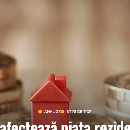
ANALIZE
STIRI DE TOP
afectează piața reziden