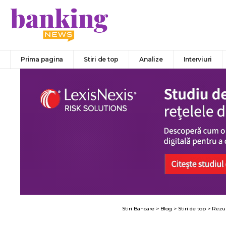
Prima pagina
Stiri de top
Analize
Interviuri
Stiri Bancare
>
Blog
>
Stiri de top
>
Rezul