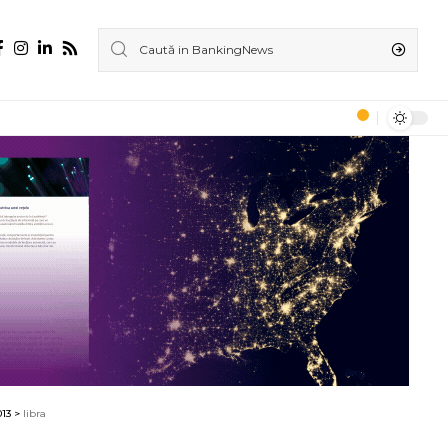
013
>
libra