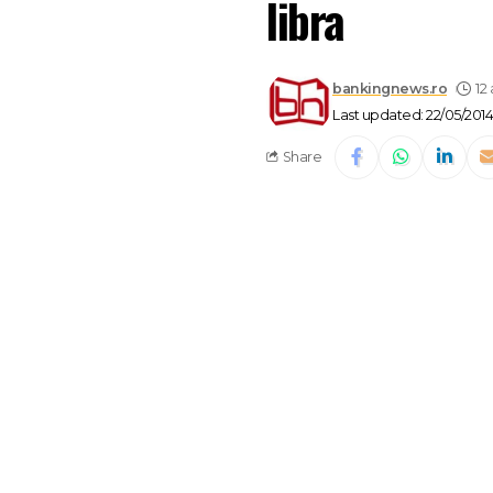
libra
bankingnews.ro
12
Last updated: 22/05/2014
Share