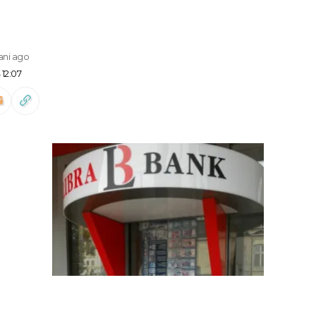
 ani ago
 12:07