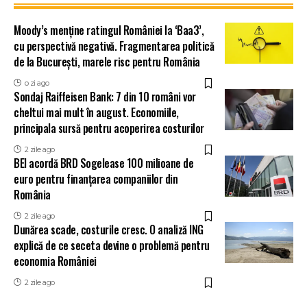
Moody’s menține ratingul României la ‘Baa3’,
cu perspectivă negativă. Fragmentarea politică
de la București, marele risc pentru România
o zi ago
Sondaj Raiffeisen Bank: 7 din 10 români vor
cheltui mai mult în august. Economiile,
principala sursă pentru acoperirea costurilor
2 zile ago
BEI acordă BRD Sogelease 100 milioane de
euro pentru finanțarea companiilor din
România
2 zile ago
Dunărea scade, costurile cresc. O analiză ING
explică de ce seceta devine o problemă pentru
economia României
2 zile ago