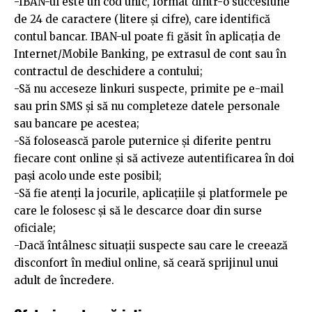
-IBAN-ul este un cod unic, format dintr-o succesiune
de 24 de caractere (litere și cifre), care identifică
contul bancar. IBAN-ul poate fi găsit în aplicația de
Internet/Mobile Banking, pe extrasul de cont sau în
contractul de deschidere a contului;
-Să nu acceseze linkuri suspecte, primite pe e-mail
sau prin SMS și să nu completeze datele personale
sau bancare pe acestea;
-Să folosească parole puternice și diferite pentru
fiecare cont online și să activeze autentificarea în doi
pași acolo unde este posibil;
-Să fie atenți la jocurile, aplicațiile și platformele pe
care le folosesc și să le descarce doar din surse
oficiale;
-Dacă întâlnesc situații suspecte sau care le creează
disconfort în mediul online, să ceară sprijinul unui
adult de încredere.