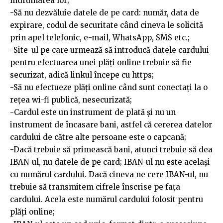
îndrumarea lor;
-Să nu dezvăluie datele de pe card: număr, data de
expirare, codul de securitate când cineva le solicită
prin apel telefonic, e-mail, WhatsApp, SMS etc.;
-Site-ul pe care urmează să introducă datele cardului
pentru efectuarea unei plăți online trebuie să fie
securizat, adică linkul începe cu https;
-Să nu efectueze plăți online când sunt conectați la o
rețea wi-fi publică, nesecurizată;
-Cardul este un instrument de plată și nu un
instrument de încasare bani, astfel că cererea datelor
cardului de către alte persoane este o capcană;
-Dacă trebuie să primească bani, atunci trebuie să dea
IBAN-ul, nu datele de pe card; IBAN-ul nu este același
cu numărul cardului. Dacă cineva ne cere IBAN-ul, nu
trebuie să transmitem cifrele înscrise pe fața
cardului. Acela este numărul cardului folosit pentru
plăți online;