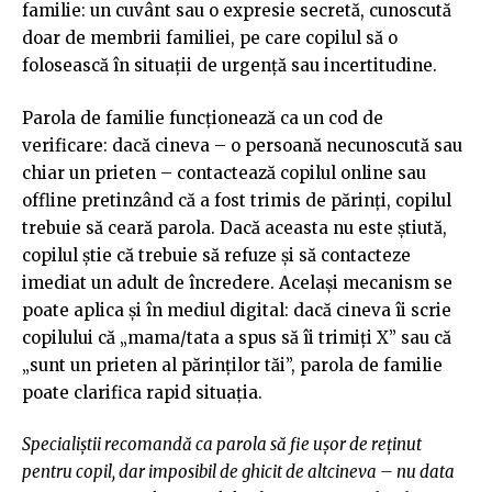
familie: un cuvânt sau o expresie secretă, cunoscută
doar de membrii familiei, pe care copilul să o
folosească în situații de urgență sau incertitudine.
Parola de familie funcționează ca un cod de
verificare: dacă cineva – o persoană necunoscută sau
chiar un prieten – contactează copilul online sau
offline pretinzând că a fost trimis de părinți, copilul
trebuie să ceară parola. Dacă aceasta nu este știută,
copilul știe că trebuie să refuze și să contacteze
imediat un adult de încredere. Același mecanism se
poate aplica şi în mediul digital: dacă cineva îi scrie
copilului că „mama/tata a spus să îi trimiți X” sau că
„sunt un prieten al părinților tăi”, parola de familie
poate clarifica rapid situația.
Specialiștii recomandă ca parola să fie ușor de reținut
pentru copil, dar imposibil de ghicit de altcineva – nu data