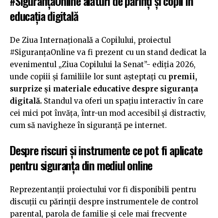
#SiguranțaOnline alături de părinţi şi copii în
educaţia digitală
De Ziua Internațională a Copilului, proiectul
#SiguranțaOnline va fi prezent cu un stand dedicat la
evenimentul „Ziua Copilului la Senat”- ediția 2026,
unde copiii și familiile lor sunt așteptați cu
premii,
surprize și materiale educative despre siguranța
digitală.
Standul va oferi un spațiu interactiv în care
cei mici pot învăța, într-un mod accesibil și distractiv,
cum să navigheze în siguranță pe internet.
Despre riscuri şi instrumente ce pot fi aplicate
pentru siguranţa din mediul online
Reprezentanții proiectului vor fi disponibili pentru
discuții cu părinții despre instrumentele de control
parental, parola de familie și cele mai frecvente