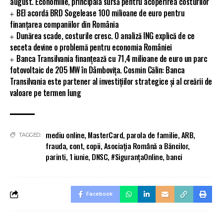
august. Economiile, principala sursă pentru acoperirea costurilor
BEI acordă BRD Sogelease 100 milioane de euro pentru
finanțarea companiilor din România
Dunărea scade, costurile cresc. O analiză ING explică de ce
seceta devine o problemă pentru economia României
Banca Transilvania finanțează cu 71,4 milioane de euro un parc
fotovoltaic de 205 MW în Dâmbovița. Cosmin Călin: Banca
Transilvania este partener al investițiilor strategice și al creării de
valoare pe termen lung
mediu online
,
MasterCard
,
parola de familie
,
ARB
,
TAGGED:
frauda
,
cont
,
copii
,
Asociația Română a Băncilor
,
parinti
,
1 iunie
,
DNSC
,
#SiguranțaOnline
,
banci
Facebook