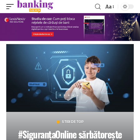
Aa
STIRI DE TOP
#SiguranțaOnline sărbătorește