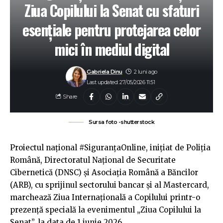
Ziua Copilului la Senat cu sfaturi
esențiale pentru protejarea celor
mici în mediul digital
Gabriela Dinu
2 luni ago
Last updated: 27/05/2026 11:51
Share
Sursa foto -shutterstock
Proiectul național #SiguranțaOnline, inițiat de Poliția
Română, Directoratul Național de Securitate
Cibernetică (DNSC) şi Asociația Română a Băncilor
(ARB), cu sprijinul sectorului bancar și al Mastercard,
marchează Ziua Internațională a Copilului printr-o
prezență specială la evenimentul „Ziua Copilului la
Senat”, la data de 1 iunie 2026.