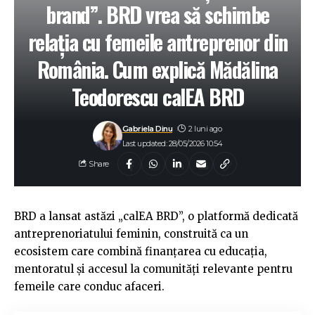
brand”. BRD vrea să schimbe
relația cu femeile antreprenor din
România. Cum explică Mădălina
Teodorescu calEA BRD
Gabriela Dinu
2 luni ago
Last updated: 28/05/2026 10:54
Share
BRD a lansat astăzi „calEA BRD”, o platformă dedicată
antreprenoriatului feminin, construită ca un
ecosistem care combină finanțarea cu educația,
mentoratul și accesul la comunități relevante pentru
femeile care conduc afaceri.