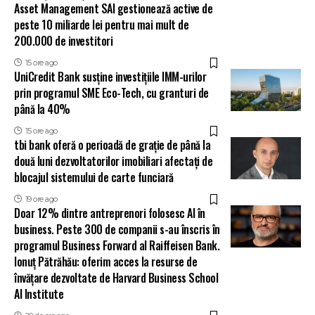
Asset Management SAI gestionează active de
peste 10 miliarde lei pentru mai mult de
200.000 de investitori
15 ore ago
UniCredit Bank susține investițiile IMM-urilor
prin programul SME Eco-Tech, cu granturi de
până la 40%
15 ore ago
tbi bank oferă o perioadă de grație de până la
două luni dezvoltatorilor imobiliari afectați de
blocajul sistemului de carte funciară
19 ore ago
Doar 12% dintre antreprenori folosesc AI în
business. Peste 300 de companii s-au înscris în
programul Business Forward al Raiffeisen Bank.
Ionuț Pătrăhău: oferim acces la resurse de
învățare dezvoltate de Harvard Business School
AI Institute