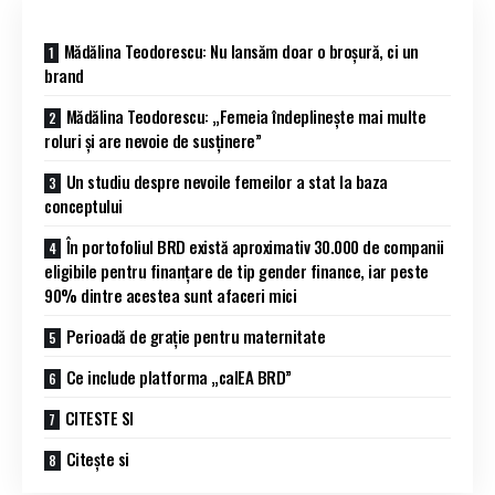
Mădălina Teodorescu: Nu lansăm doar o broșură, ci un
brand
Mădălina Teodorescu: „Femeia îndeplinește mai multe
roluri și are nevoie de susținere”
Un studiu despre nevoile femeilor a stat la baza
conceptului
În portofoliul BRD există aproximativ 30.000 de companii
eligibile pentru finanțare de tip gender finance, iar peste
90% dintre acestea sunt afaceri mici
Perioadă de grație pentru maternitate
Ce include platforma „calEA BRD”
CITESTE SI
Citește si