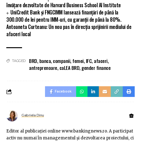
învățare dezvoltate de Harvard Business School AI Institute
UniCredit Bank și FNGCIMM lansează finanțări de până la
300.000 de lei pentru IMM-uri, cu garanții de până la 80%.
Antoaneta Curteanu: Un nou pas în direcția sprijinirii mediului de
afaceri local
BRD
,
banca
,
companii
,
femei
,
IFC
,
afaceri
,
TAGGED:
antreprenoare
,
caLEA BRD
,
gender finance
Facebook
Gabriela Dinu
Editor al publicaţiei online www.bankingnews.ro. A participat
activ nu numai în managementul şi dezvoltarea proiectului, ci