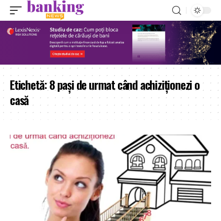
Etichetă:
8 paşi de urmat când achiziţionezi o
casă