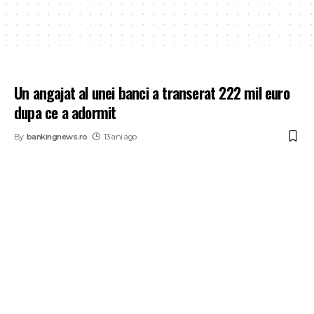
Un angajat al unei banci a transerat 222 mil euro
dupa ce a adormit
By
bankingnews.ro
13 ani ago