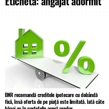
Etichetă:
angajat adormit
BNR recomandă creditele ipotecare cu dobândă
fixă, însă oferta de pe piață este limitată. Iată câte
bănci au în portofoliu acest produs.