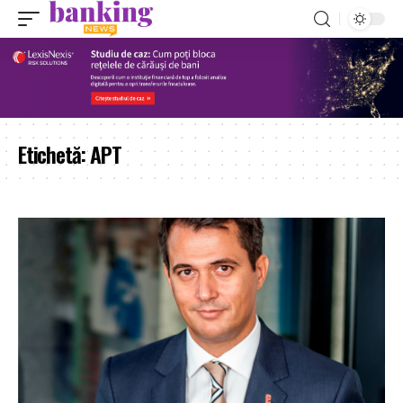
Etichetă:
APT