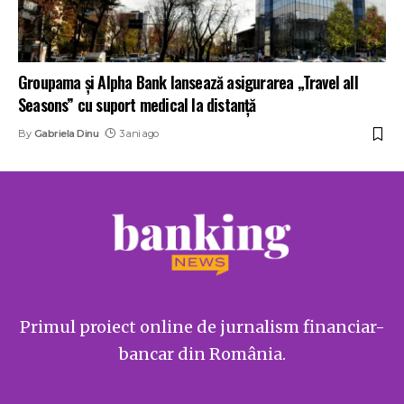
Groupama și Alpha Bank lansează asigurarea „Travel all
Seasons” cu suport medical la distanță
By
Gabriela Dinu
3 ani ago
Primul proiect online de jurnalism financiar-
bancar din România.