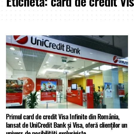
Etichetă:
card de credit Vis
Primul card de credit Visa Infinite din România,
lansat de UniCredit Bank și Visa, oferă clienților un
univers de posibilități exclusiviste