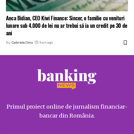
Anca Bidian, CEO Kiwi Finance: Sincer, o familie cu venituri
lunare sub 4.000 de lei nu ar trebui să ia un credit pe 30 de
ani
By
Gabriela Dinu
9 ani ago
Primul proiect online de jurnalism financiar-
bancar din România.