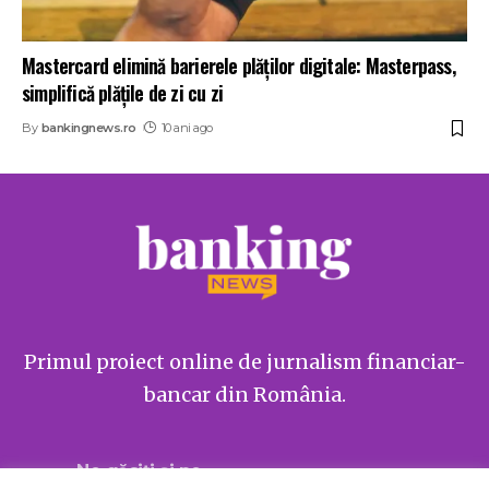
Mastercard elimină barierele plăților digitale: Masterpass,
simplifică plățile de zi cu zi
By
bankingnews.ro
10 ani ago
Primul proiect online de jurnalism financiar-
bancar din România.
Ne găsiți și pe