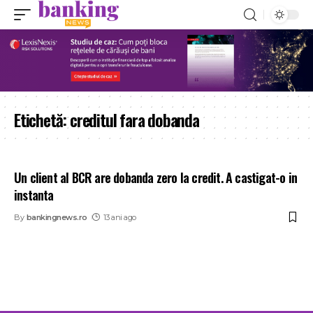
Etichetă:
creditul fara dobanda
Un client al BCR are dobanda zero la credit. A castigat-o in
instanta
By
bankingnews.ro
13 ani ago