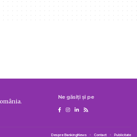
Ne găsiți și pe
România.
Despre BankingNews
Contact
Publicitate