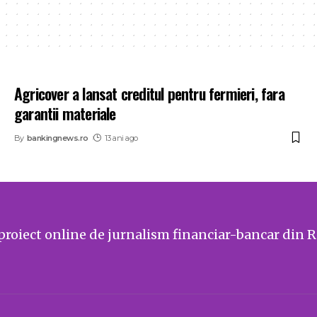
Agricover a lansat creditul pentru fermieri, fara
garantii materiale
By
bankingnews.ro
13 ani ago
proiect online de jurnalism financiar-bancar din 