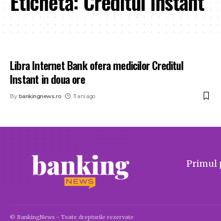
Etichetă:
Creditul Instant
Libra Internet Bank ofera medicilor Creditul
Instant in doua ore
By
bankingnews.ro
11 ani ago
Primul 
© BankingNews - Toate drepturile rezervate