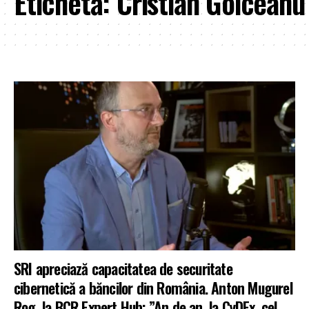
Etichetă:
Cristian Goiceanu
SRI apreciază capacitatea de securitate
cibernetică a băncilor din România. Anton Mugurel
Rog, la BCR Expert Hub: ”An de an, la CyDEx, cel