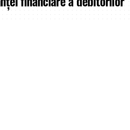
nței financiare a debitorilor