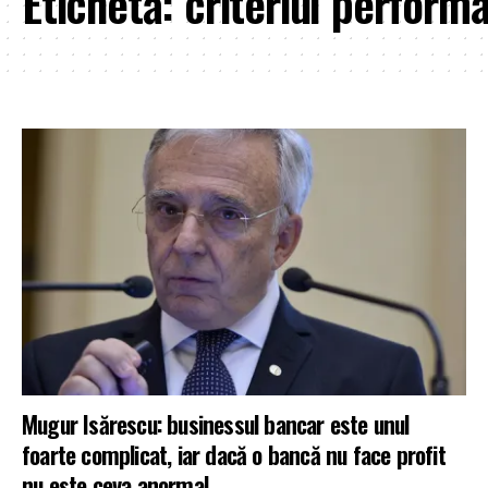
Etichetă:
criteriul performa
Mugur Isărescu: businessul bancar este unul
foarte complicat, iar dacă o bancă nu face profit
nu este ceva anormal