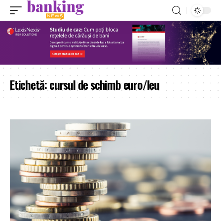
Etichetă:
cursul de schimb euro/leu