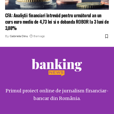
CFA: Analiștii financiari întrevăd pentru următorul an un
curs euro mediu de 4,73 lei si o dobanda ROBOR la 3 luni de
3,88%
By
Gabriela Dinu
8 ani ago
Primul proiect online de jurnalism financiar-
bancar din România.