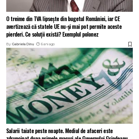
O treime din TVA lipsește din bugetul României, iar CE
avertizează că statele UE nu-și mai pot permite aceste
pierderi. Ce soluții există? Exemplul polonez
By
Gabriela Dinu
6 ani ago
Salarii taiate peste noapte. Mediul de afaceri este
zdruncinat dupa primele masuri ale Guvernului Grindeanu