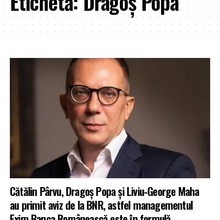
Etichetă:
Dragoş Popa
Cătălin Pârvu, Dragoş Popa şi Liviu-George Maha
au primit aviz de la BNR, astfel managementul
Exim Banca Românească este în formulă