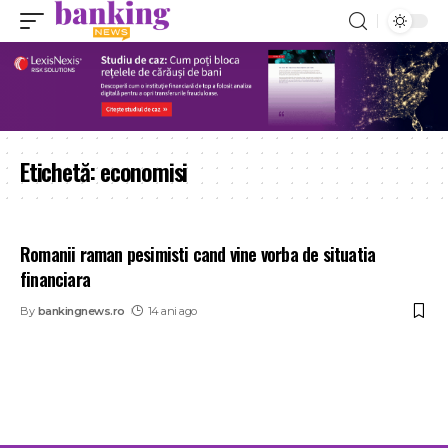
Etichetă:
economisi
Romanii raman pesimisti cand vine vorba de situatia
financiara
By
bankingnews.ro
14 ani ago