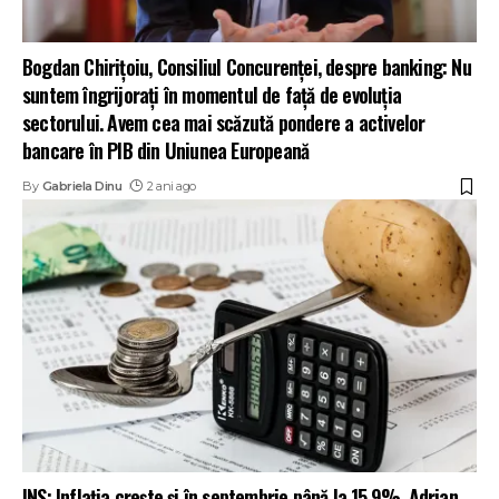
Bogdan Chirițoiu, Consiliul Concurenței, despre banking: Nu
suntem îngrijoraţi în momentul de faţă de evoluţia
sectorului. Avem cea mai scăzută pondere a activelor
bancare în PIB din Uniunea Europeană
By
Gabriela Dinu
2 ani ago
INS: Inflația crește și în septembrie până la 15,9%. Adrian