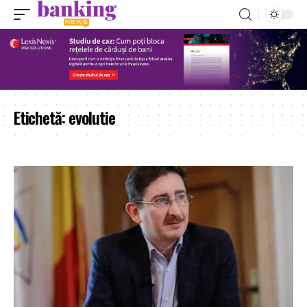
Etichetă:
evolutie