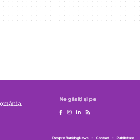
Ne găsiți și pe
România.
Despre BankingNews
Contact
Publicitate