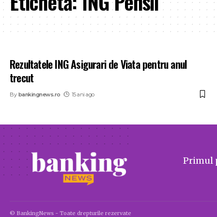
Etichetă:
ING Pensii
Rezultatele ING Asigurari de Viata pentru anul
trecut
By
bankingnews.ro
15 ani ago
Primul 
© BankingNews - Toate drepturile rezervate