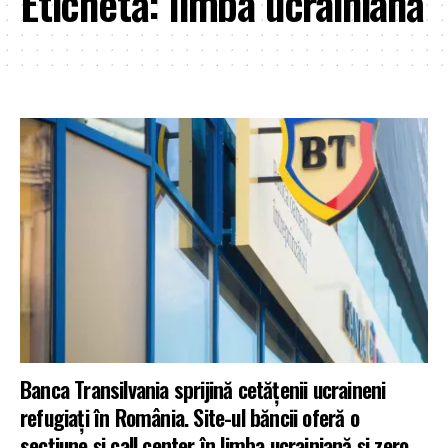
Etichetă:
limba ucrainiană
Banca Transilvania sprijină cetățenii ucraineni
refugiați în România. Site-ul băncii oferă o
secțiune și call center în limba ucrainiană și zero