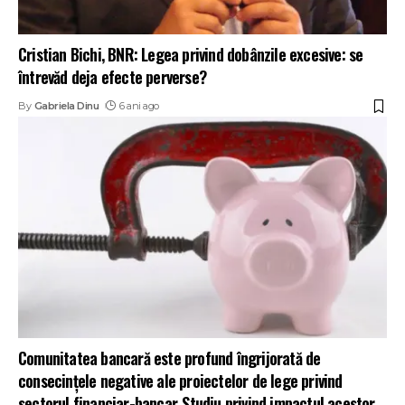
Cristian Bichi, BNR: Legea privind dobânzile excesive: se
întrevăd deja efecte perverse?
By
Gabriela Dinu
6 ani ago
Comunitatea bancară este profund îngrijorată de
consecințele negative ale proiectelor de lege privind
sectorul financiar-bancar. Studiu privind impactul acestor