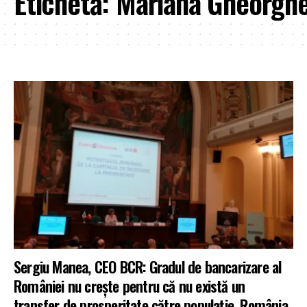
Etichetă:
Mariana Gheorgh
Sergiu Manea, CEO BCR: Gradul de bancarizare al
României nu crește pentru că nu există un
transfer de prosperitate către populație. România