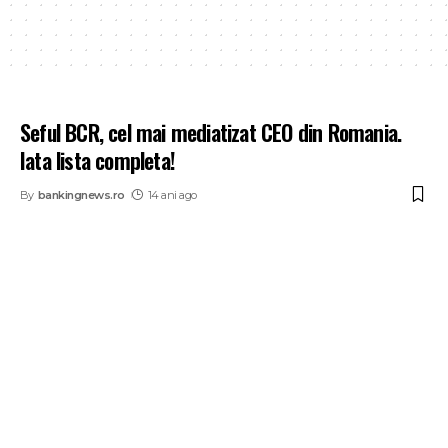
Seful BCR, cel mai mediatizat CEO din Romania.
Iata lista completa!
By
bankingnews.ro
14 ani ago