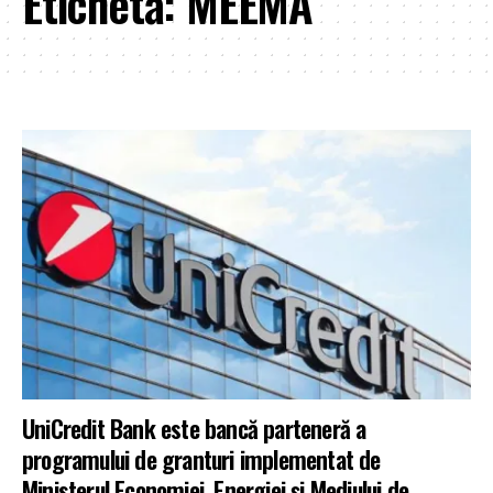
Etichetă:
MEEMA
UniCredit Bank este bancă parteneră a
programului de granturi implementat de
Ministerul Economiei, Energiei și Mediului de