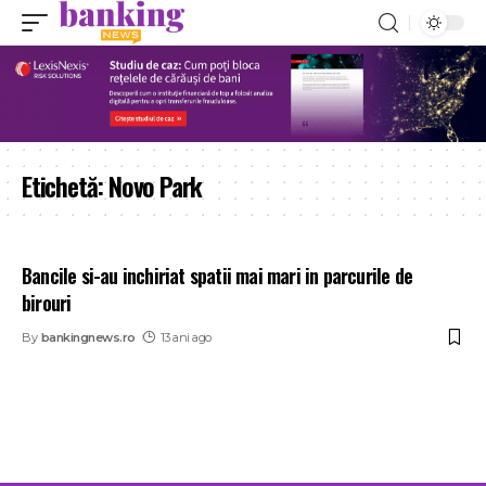
Etichetă:
Novo Park
Bancile si-au inchiriat spatii mai mari in parcurile de
birouri
By
bankingnews.ro
13 ani ago