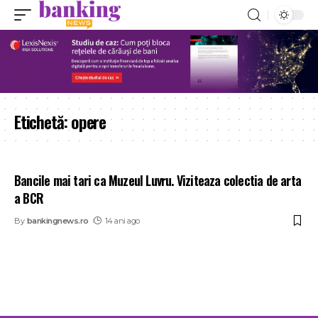
Etichetă:
opere
Bancile mai tari ca Muzeul Luvru. Viziteaza colectia de arta
a BCR
By
bankingnews.ro
14 ani ago