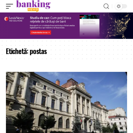
Etichetă:
postas