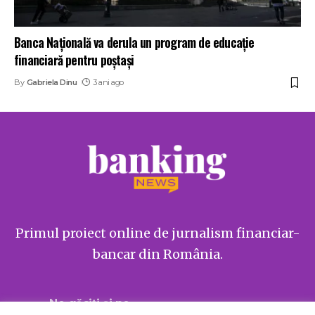
Banca Națională va derula un program de educație
financiară pentru poștași
By
Gabriela Dinu
3 ani ago
Primul proiect online de jurnalism financiar-
bancar din România.
Ne găsiți și pe