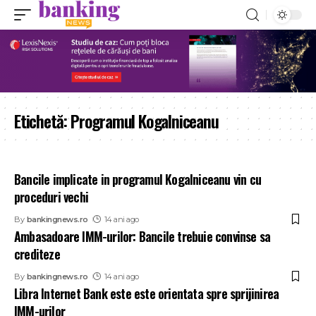
Etichetă:
Programul Kogalniceanu
Bancile implicate in programul Kogalniceanu vin cu
proceduri vechi
By
bankingnews.ro
14 ani ago
Ambasadoare IMM-urilor: Bancile trebuie convinse sa
crediteze
By
bankingnews.ro
14 ani ago
Libra Internet Bank este este orientata spre sprijinirea
IMM-urilor