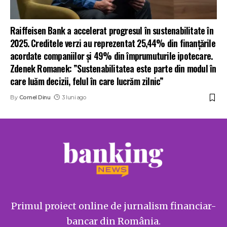
Raiffeisen Bank a accelerat progresul în sustenabilitate în
2025. Creditele verzi au reprezentat 25,44% din finanțările
acordate companiilor și 49% din împrumuturile ipotecare.
Zdenek Romanek: ”Sustenabilitatea este parte din modul în
care luăm decizii, felul în care lucrăm zilnic”
By
Cornel Dinu
3 luni ago
Primul proiect online de jurnalism financiar-
bancar din România.