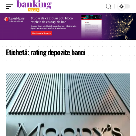
Etichetă:
rating depozite banci