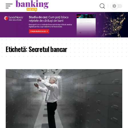
Etichetă:
Secretul bancar