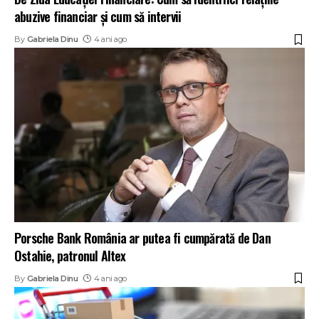
abuzive financiar și cum să intervii
By
Gabriela Dinu
4 ani ago
Porsche Bank România ar putea fi cumpărată de Dan
Ostahie, patronul Altex
By
Gabriela Dinu
4 ani ago