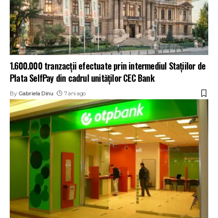
1.600.000 tranzacții efectuate prin intermediul Stațiilor de
Plata SelfPay din cadrul unităților CEC Bank
By
Gabriela Dinu
7 ani ago