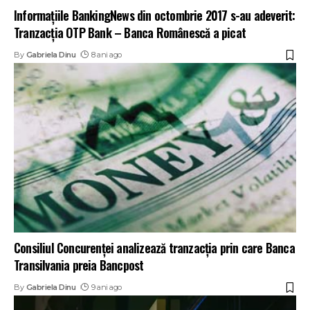
Informaţiile BankingNews din octombrie 2017 s-au adeverit:
Tranzacţia OTP Bank – Banca Românescă a picat
By
Gabriela Dinu
8 ani ago
Consiliul Concurenţei analizează tranzacţia prin care Banca
Transilvania preia Bancpost
By
Gabriela Dinu
9 ani ago