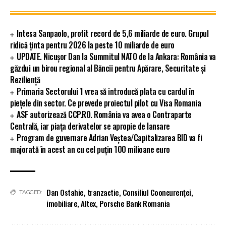
Intesa Sanpaolo, profit record de 5,6 miliarde de euro. Grupul
ridică ținta pentru 2026 la peste 10 miliarde de euro
UPDATE. Nicușor Dan la Summitul NATO de la Ankara: România va
găzdui un birou regional al Băncii pentru Apărare, Securitate și
Reziliență
Primaria Sectorului 1 vrea să introducă plata cu cardul în
piețele din sector. Ce prevede proiectul pilot cu Visa Romania
ASF autorizează CCP.RO. România va avea o Contraparte
Centrală, iar piața derivatelor se apropie de lansare
Program de guvernare Adrian Veștea/Capitalizarea BID va fi
majorată în acest an cu cel puțin 100 milioane euro
Dan Ostahie
,
tranzactie
,
Consiliul Cooncurenței
,
TAGGED:
imobiliare
,
Altex
,
Porsche Bank Romania