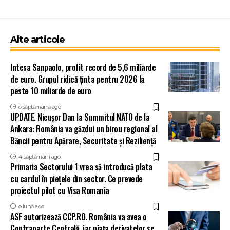
Alte articole
Intesa Sanpaolo, profit record de 5,6 miliarde
de euro. Grupul ridică ținta pentru 2026 la
peste 10 miliarde de euro
o săptămână ago
UPDATE. Nicușor Dan la Summitul NATO de la
Ankara: România va găzdui un birou regional al
Băncii pentru Apărare, Securitate și Reziliență
4 săptămâni ago
Primaria Sectorului 1 vrea să introducă plata
cu cardul în piețele din sector. Ce prevede
proiectul pilot cu Visa Romania
o lună ago
ASF autorizează CCP.RO. România va avea o
Contraparte Centrală, iar piața derivatelor se