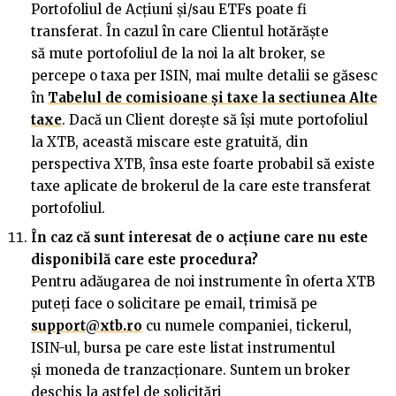
Portofoliul de Acțiuni și/sau ETFs poate fi
transferat. În cazul în care Clientul hotărăște
să mute portofoliul de la noi la alt broker, se
percepe o taxa per ISIN, mai multe detalii se găsesc
în
Tabelul de comisioane și taxe la sectiunea Alte
taxe
. Dacă un Client dorește să își mute portofoliul
la XTB, această miscare este gratuită, din
perspectiva XTB, însa este foarte probabil să existe
taxe aplicate de brokerul de la care este transferat
portofoliul.
În caz că sunt interesat de o ac
ț
iune care nu este
disponibilă care este procedura?
Pentru adăugarea de noi instrumente în oferta XTB
puteți face o solicitare pe email, trimisă pe
support@xtb.ro
cu numele companiei, tickerul,
ISIN-ul, bursa pe care este listat instrumentul
și moneda de tranzacționare. Suntem un broker
deschis la astfel de solicitări