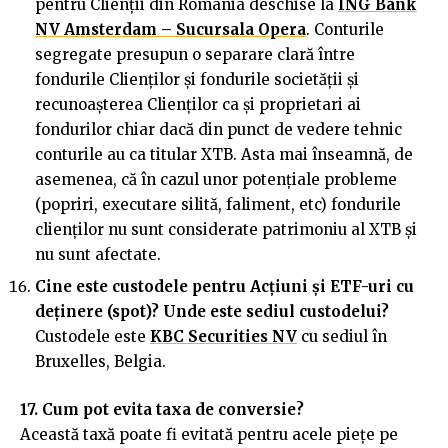
pentru Clienții din România deschise la
ING Bank
NV Amsterdam – Sucursala Opera
. Conturile
segregate presupun o separare clară între
fondurile Clienților și fondurile societății și
recunoașterea Clienților ca și proprietari ai
fondurilor chiar dacă din punct de vedere tehnic
conturile au ca titular XTB. Asta mai înseamnă, de
asemenea, că în cazul unor potențiale probleme
(popriri, executare silită, faliment, etc) fondurile
clienților nu sunt considerate patrimoniu al XTB și
nu sunt afectate.
Cine este custodele pentru Ac
ț
iuni și ETF-uri cu
de
ț
inere (spot)? Unde este sediul custodelui?
Custodele este
KBC Securities NV
cu sediul în
Bruxelles, Belgia.
17. Cum pot evita taxa de conversie?
Această taxă poate fi evitată pentru acele piețe pe