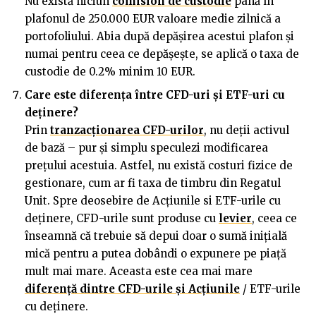
Nu există niciun
comision de custodie
până în
plafonul de 250.000 EUR valoare medie zilnică a
portofoliului. Abia după depășirea acestui plafon și
numai pentru ceea ce depășește, se aplică o taxa de
custodie de 0.2% minim 10 EUR.
Care este diferen
ț
a între CFD-uri și ETF-uri cu
de
ț
inere?
Prin
tranzacționarea CFD-urilor
, nu deții activul
de bază – pur și simplu speculezi modificarea
prețului acestuia. Astfel, nu există costuri fizice de
gestionare, cum ar fi taxa de timbru din Regatul
Unit. Spre deosebire de Acțiunile si ETF-urile cu
deținere, CFD-urile sunt produse cu
levier
, ceea ce
înseamnă că trebuie să depui doar o sumă inițială
mică pentru a putea dobândi o expunere pe piață
mult mai mare. Aceasta este cea mai mare
diferență dintre CFD-urile și Acțiunile
/ ETF-urile
cu deținere.