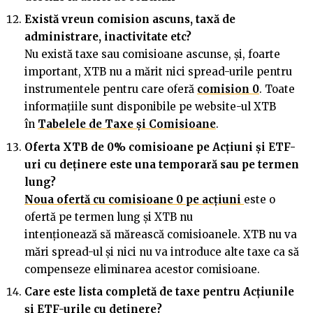
Există vreun comision ascuns, taxă de
administrare, inactivitate etc?
Nu există taxe sau comisioane ascunse, și, foarte
important, XTB nu a mărit nici spread-urile pentru
instrumentele pentru care oferă
comision 0
. Toate
informațiile sunt disponibile pe website-ul XTB
în
Tabelele de Taxe și Comisioane
.
Oferta XTB de 0% comisioane pe Ac
ț
iuni și ETF-
uri cu de
ț
inere este una temporară sau pe termen
lung?
Noua ofertă cu comisioane 0 pe acțiuni
este o
ofertă pe termen lung și XTB nu
intenționează să mărească comisioanele. XTB nu va
mări spread-ul și nici nu va introduce alte taxe ca să
compenseze eliminarea acestor comisioane.
Care este lista completă de taxe pentru Acțiunile
și ETF-urile cu deținere?