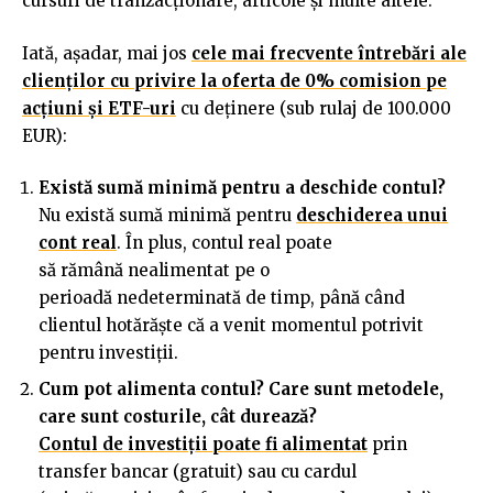
cursuri de tranzacţionare, articole şi multe altele.
Iată, așadar, mai jos
cele mai frecvente întrebări ale
clienților cu privire la oferta de 0% comision pe
acțiuni și ETF-uri
cu deținere (sub rulaj de 100.000
EUR):
Există sumă minimă pentru a deschide contul?
Nu există sumă minimă pentru
deschiderea unui
cont real
. În plus, contul real poate
să rămână nealimentat pe o
perioadă nedeterminată de timp, până când
clientul hotărăște că a venit momentul potrivit
pentru investiții.
Cum pot alimenta contul? Care sunt metodele,
care sunt costurile, cât durează?
Contul de investiții poate fi alimentat
prin
transfer bancar (gratuit) sau cu cardul