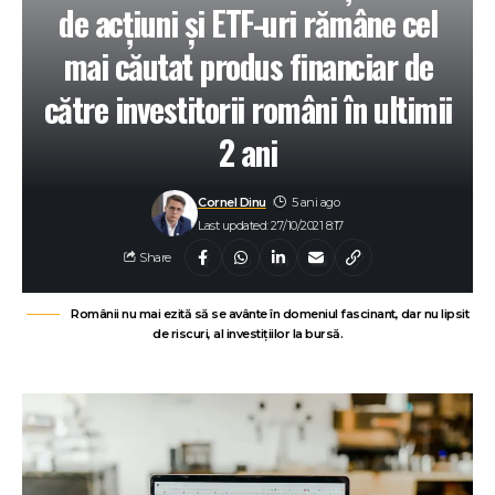
de acțiuni și ETF-uri rămâne cel
mai căutat produs financiar de
către investitorii români în ultimii
2 ani
Cornel Dinu
5 ani ago
Last updated: 27/10/2021 8:17
Share
Românii nu mai ezită să se avânte în domeniul fascinant, dar nu lipsit
de riscuri, al investițiilor la bursă.