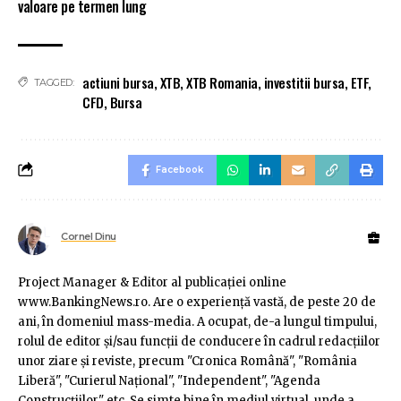
valoare pe termen lung
actiuni bursa
,
XTB
,
XTB Romania
,
investitii bursa
,
ETF
,
TAGGED:
CFD
,
Bursa
Facebook
Cornel Dinu
Project Manager & Editor al publicaţiei online
www.BankingNews.ro. Are o experienţă vastă, de peste 20 de
ani, în domeniul mass-media. A ocupat, de-a lungul timpului,
rolul de editor şi/sau funcţii de conducere în cadrul redacţiilor
unor ziare şi reviste, precum "Cronica Română", "România
Liberă", "Curierul Naţional", "Independent", "Agenda
Construcţiilor" etc. Se simte bine în mediul virtual, unde a