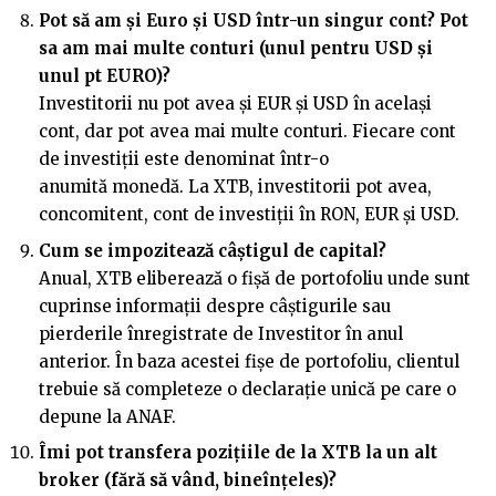
Pot să am și Euro și USD într-un singur cont? Pot
sa am mai multe conturi (unul pentru USD și
unul pt EURO)?
Investitorii nu pot avea și EUR și USD în același
cont, dar pot avea mai multe conturi. Fiecare cont
de investiții este denominat într-o
anumită monedă. La XTB, investitorii pot avea,
concomitent, cont de investiții în RON, EUR și USD.
Cum se impozitează câștigul de capital?
Anual, XTB eliberează o fișă de portofoliu unde sunt
cuprinse informații despre câștigurile sau
pierderile înregistrate de Investitor în anul
anterior. În baza acestei fișe de portofoliu, clientul
trebuie să completeze o declarație unică pe care o
depune la ANAF.
Îmi pot transfera pozi
ț
iile de la XTB la un alt
broker (fără să vând, bineîn
ț
eles)?