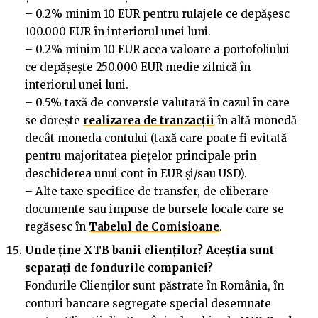
– 0.2% minim 10 EUR pentru rulajele ce depășesc
100.000 EUR în interiorul unei luni.
– 0.2% minim 10 EUR acea valoare a portofoliului
ce depășește 250.000 EUR medie zilnică în
interiorul unei luni.
– 0.5% taxă de conversie valutară în cazul în care
se dorește
realizarea de tranzacții
în altă monedă
decât moneda contului (taxă care poate fi evitată
pentru majoritatea piețelor principale prin
deschiderea unui cont în EUR și/sau USD).
– Alte taxe specifice de transfer, de eliberare
documente sau impuse de bursele locale care se
regăsesc în
Tabelul de Comisioane
.
Unde
ț
ine XTB banii clien
ț
ilor? Aceștia sunt
separa
ț
i de fondurile companiei?
Fondurile Clienţilor sunt păstrate în România, în
conturi bancare segregate special desemnate