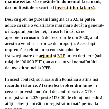
înainte ezitau să se avânte în domeniul fascinant,
dar nu lipsit de riscuri, al
investițiilor la bursă
.
Deși cu greu ne puteam imagina că 2021 ar putea
aduce cu sine o volatilitate mai mare decât a generat-
o începutul pandemiei, în așa fel încât să ne
apropiem cu ușurință de recordurile din 2020, anul
acesta a venit cu surprize de proporții. Acest fapt,
împreună cu eliminarea comisionului de
tranzacționare de
acțiuni
și
ETF
-uri cu deținere (sub
rulaj de 100.000 EUR), au atras un val nemaiîntâlnit
de investitori noi la
XTB
.
În acest context, sucursala din România a atins noi
recorduri istorice.
Al cincilea broker din lume
în
ceea ce privește numărul de conturi active, XTB a
înregistrat în 2020 peste 112.000 de clienți noi, adică
atâția clienți noi cât a înregistrat în toată perioada