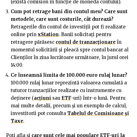
(există comision în funcție de moneda contului).
Cum pot retrage bani din contul meu? Care sunt
metodele, care sunt costurile, cât durează?
Retragerile din contul de investiții pot fi realizate
online prin
xStation
. Banii solicitați pentru
retragere părăsesc
contul de tranzacționare
în
momentul solicitării și pleacă spre contul bancar al
Clienților în ziua lucrătoare următoare, în jurul orei
14:00.
Ce înseamnă limita de 100.000 euro rulaj lunar?
100.000 rulaj lunar reprezintă valoarea cumulată a
tuturor tranzacțiilor realizate cu instrumente cu
deținere (
acțiuni
sau
ETF
-uri) într-o lună. Pentru
mai multe detalii, precum și un exemplu de calcul,
investitorii pot consulta
Tabelul de Comisioane și
Taxe
.
Poți afla și
care sunt cele mai populare ETF-uri la