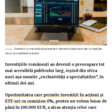
Românii nu mai ezită să se avânte în domeniul fascinant, dar nu lipsit de
riscuri, al investițiilor la bursă.
Investițiile românești au devenit o preocupare tot
mai accesibilă publicului larg, ieșind din sfera
unei așa-numite „exclusivități a specialiștilor”, în
ultimii doi ani.
Oportunitatea care permite investiții în acțiuni și
ETF-uri cu comision 0%
, pentru un volum lunar de
până în 100.000 EUR, a atras atenția celor care