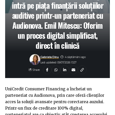
intră pe piața finanțării soluțiilor
auditive printr-un parteneriat cu
Audionova. Emil Mitescu: Oferim
un proces digital simplificat,
direct în clinică
Gabriela Dinu
4 săptămâni ago
Last updated: 09/07/2026 13:27
Share
UniCredit Consumer Financing a încheiat un
parteneriat cu Audionova, prin care oferă clienților
acces la soluții avansate pentru corectarea auzului.
Printr-un flux de creditare 100% digital,
parteneriatul are ca obiectiv atât creșterea accesului