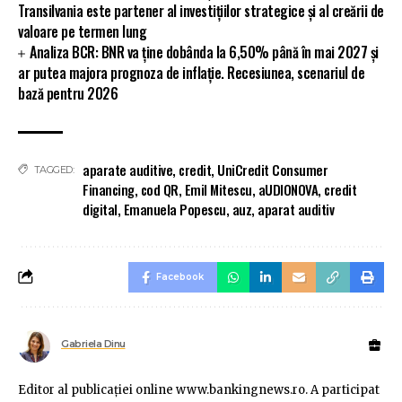
Transilvania este partener al investițiilor strategice și al creării de
valoare pe termen lung
Analiza BCR: BNR va ține dobânda la 6,50% până în mai 2027 și
ar putea majora prognoza de inflație. Recesiunea, scenariul de
bază pentru 2026
aparate auditive
,
credit
,
UniCredit Consumer
TAGGED:
Financing
,
cod QR
,
Emil Mitescu
,
aUDIONOVA
,
credit
digital
,
Emanuela Popescu
,
auz
,
aparat auditiv
Facebook
Gabriela Dinu
Editor al publicaţiei online www.bankingnews.ro. A participat