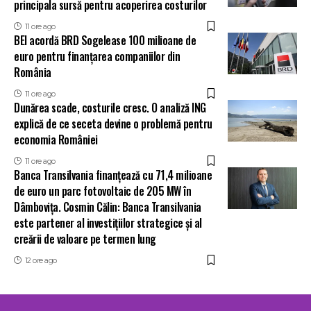
principala sursă pentru acoperirea costurilor
11 ore ago
BEI acordă BRD Sogelease 100 milioane de
euro pentru finanțarea companiilor din
România
11 ore ago
Dunărea scade, costurile cresc. O analiză ING
explică de ce seceta devine o problemă pentru
economia României
11 ore ago
Banca Transilvania finanțează cu 71,4 milioane
de euro un parc fotovoltaic de 205 MW în
Dâmbovița. Cosmin Călin: Banca Transilvania
este partener al investițiilor strategice și al
creării de valoare pe termen lung
12 ore ago