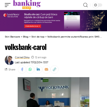
Stiri Bancare
>
Blog
>
Stiri de top
>
Volksbank permite autentificarea prin SMS la platforma de Internet Banking
volksbank-carol
Cornel Dinu
12 ani ago
Last updated: 17/02/2014 13:57
Share